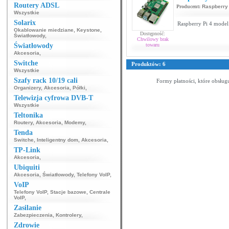
Routery ADSL
Producent:
Raspberry
Wszystkie
Solarix
Raspberry Pi 4 mode
Okablowanie miedziane
,
Keystone
,
Dostępność:
Światłowody
,
Chwilowy brak
Światłowody
towaru
Akcesoria
,
Switche
Produktów: 6
Wszystkie
Szafy rack 10/19 cali
Formy płatności, które obsług
Organizery
,
Akcesoria
,
Półki
,
Telewizja cyfrowa DVB-T
Wszystkie
Teltonika
Routery
,
Akcesoria
,
Modemy
,
Tenda
Switche
,
Inteligentny dom
,
Akcesoria
,
TP-Link
Akcesoria
,
Ubiquiti
Akcesoria
,
Światłowody
,
Telefony VoIP
,
VoIP
Telefony VoIP
,
Stacje bazowe
,
Centrale
VoIP
,
Zasilanie
Zabezpieczenia
,
Kontrolery
,
Zdrowie