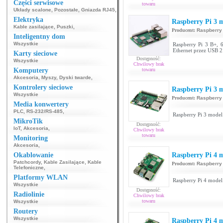
Części serwisowe
towaru
Układy scalone
,
Pozostałe
,
Gniazda RJ45
,
Elektryka
Raspberry Pi 3 
Kable zasilające
,
Puszki
,
Producent:
Raspberry
Inteligentny dom
Wszystkie
Raspberry Pi 3 B+, 
Ethernet przez USB 2
Karty sieciowe
Dostępność:
Wszystkie
Chwilowy brak
Komputery
towaru
Akcesoria
,
Myszy
,
Dyski twarde
,
Kontrolery sieciowe
Raspberry Pi 3 
Wszystkie
Producent:
Raspberry
Media konwertery
PLC
,
RS-232/RS-485
,
Raspberry Pi 3 model 
MikroTik
Dostępność:
IoT
,
Akcesoria
,
Chwilowy brak
towaru
Monitoring
Akcesoria
,
Okablowanie
Raspberry Pi 4
Patchcordy
,
Kable Zasilające
,
Kable
Producent:
Raspberry
Telefoniczne
,
Platformy WLAN
Raspberry Pi 4 mode
Wszystkie
Dostępność:
Radiolinie
Chwilowy brak
towaru
Wszystkie
Routery
Wszystkie
Raspberry Pi 4