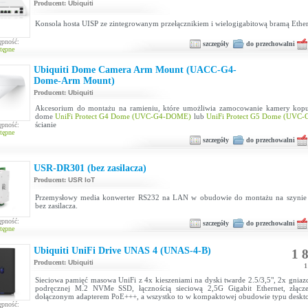
Producent:
Ubiquiti
Konsola hosta UISP ze zintegrowanym przełącznikiem i wielogigabitową bramą Ethe
ępność:
szczegóły
do przechowalni
tępne
Ubiquiti Dome Camera Arm Mount (UACC-G4-
Dome-Arm Mount)
Producent:
Ubiquiti
Akcesorium do montażu na ramieniu, które umożliwia zamocowanie kamery kopu
dome
UniFi Protect G4 Dome (UVC-G4-DOME)
lub
UniFi Protect G5 Dome (UVC
ścianie
ępność:
tępne
szczegóły
do przechowalni
USR-DR301 (bez zasilacza)
Producent:
USR IoT
Przemysłowy media konwerter RS232 na LAN w obudowie do montażu na szynie 
bez zasilacza.
ępność:
szczegóły
do przechowalni
tępne
Ubiquiti UniFi Drive UNAS 4 (UNAS-4-B)
1 8
Producent:
Ubiquiti
1
Sieciowa pamięć masowa UniFi z 4x kieszeniami na dyski twarde 2.5/3,5", 2x gniaz
podręcznej M.2 NVMe SSD, łącznością sieciową 2,5G Gigabit Ethernet, złąc
dołączonym adapterem PoE+++, a wszystko to w kompaktowej obudowie typu deskt
ępność: