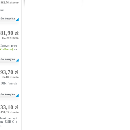
962,76 zł netto
rnet
do koszyka
81,90 zł
66,59 zł netto
łkowej typu
-G5-Dome)
na
do koszyka
93,70 zł
76,18 zł netto
DIN. Wersja
do koszyka
33,10 zł
 490,33 zł netto
dami pamięci
zem USB-C i
op