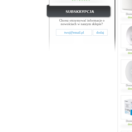
Dost
dos
Chcesz otrzymywać informacje o
nowościach w naszym sklepie?
Dost
dos
Dost
dos
Dost
dos