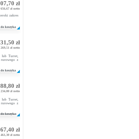
07,70 zł
656,67 zł netto
eroki zakres
do koszyka
31,50 zł
269,51 zł netto
lub Turret,
u rurowego z
do koszyka
88,80 zł
234,80 zł netto
lub Turret,
u rurowego z
do koszyka
67,40 zł
461,30 zł netto