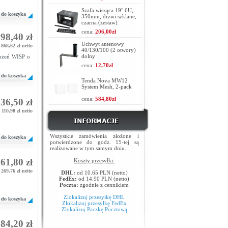
Szafa wisząca 19" 6U,
do koszyka
350mm, drzwi szklane,
czarna (zestaw)
cena:
206,00zł
98,40 zł
Uchwyt antenowy
 868,62 zł netto
40/130/100 (2 otwory)
dolny
rożeń WISP o
cena:
12,70zł
do koszyka
Tenda Nova MW12
System Mesh, 2-pack
cena:
584,80zł
36,50 zł
110,98 zł netto
Wszystkie zamówienia złożone i
do koszyka
potwierdzone do godz. 15-tej są
realizowane w tym samym dniu.
61,80 zł
Koszty przesyłki:
 269,76 zł netto
DHL:
od 10.65 PLN (netto)
FedEx:
od 14.90 PLN (netto)
Poczta:
zgodnie z cennikiem
Zlokalizuj przesyłkę DHL
do koszyka
Zlokalizuj przesyłkę FedEx
Zlokalizuj Paczkę Pocztową
84,20 zł