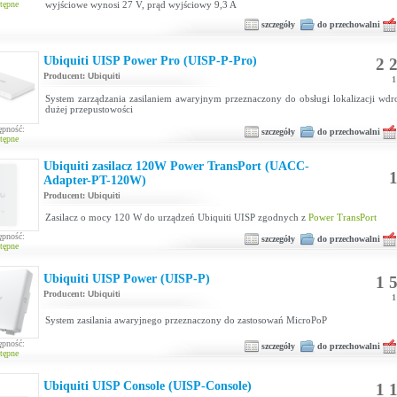
tępne
wyjściowe wynosi 27 V, prąd wyjściowy 9,3 A
szczegóły
do przechowalni
Ubiquiti UISP Power Pro (UISP-P-Pro)
2 2
Producent:
Ubiquiti
1
System zarządzania zasilaniem awaryjnym przeznaczony do obsługi lokalizacji wd
dużej przepustowości
ępność:
szczegóły
do przechowalni
tępne
Ubiquiti zasilacz 120W Power TransPort (UACC-
1
Adapter-PT-120W)
Producent:
Ubiquiti
Zasilacz o mocy 120 W do urządzeń Ubiquiti UISP zgodnych z
Power TransPort
ępność:
szczegóły
do przechowalni
tępne
Ubiquiti UISP Power (UISP-P)
1 5
Producent:
Ubiquiti
1
System zasilania awaryjnego przeznaczony do zastosowań MicroPoP
ępność:
szczegóły
do przechowalni
tępne
Ubiquiti UISP Console (UISP-Console)
1 1