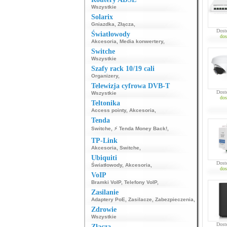
Wszystkie
Solarix
Gniazdka
,
Złącza
,
Dost
Światłowody
dos
Akcesoria
,
Media konwertery
,
Switche
Wszystkie
Szafy rack 10/19 cali
Organizery
,
Telewizja cyfrowa DVB-T
Dost
Wszystkie
dos
Teltonika
Access pointy
,
Akcesoria
,
Tenda
Switche
,
⚡ Tenda Money Back!
,
TP-Link
Akcesoria
,
Switche
,
Ubiquiti
Dost
Światłowody
,
Akcesoria
,
dos
VoIP
Bramki VoIP
,
Telefony VoIP
,
Zasilanie
Adaptery PoE
,
Zasilacze
,
Zabezpieczenia
,
Zdrowie
Wszystkie
Dost
Złącza