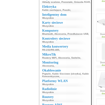
dos
Układy scalone
,
Pozostałe
,
Gniazda RJ45
,
Elektryka
Kable zasilające
,
Puszki
,
Inteligentny dom
Wszystkie
Karty sieciowe
Wszystkie
Komputery
Bluetooth
,
Akcesoria
,
Przedłużacze USB
,
Dost
dos
Kontrolery sieciowe
Wszystkie
Media konwertery
RS-232/RS-485
,
MikroTik
Routery WiFi
,
Akcesoria
,
Switche
,
Monitoring
Dost
dos
Akcesoria
,
Okablowanie
Pigtaile
,
Kable Sieciowe (skrętka)
,
Kable
Koncentryczne
,
Platformy WLAN
Wszystkie
Radiolinie
Dost
Wszystkie
dos
Routery
Wszystkie
Routery ADSL