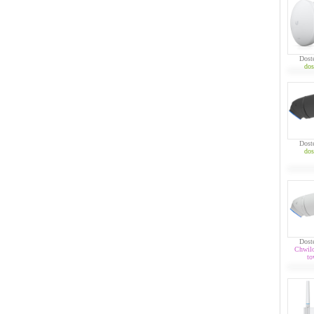
Dost
dos
Dost
dos
Dost
Chwil
to