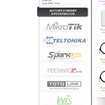
Chwil
Typu BNC
,
Inne
,
to
Dost
dos
Dost
dos
Dost
dos