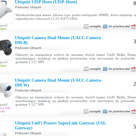
Ubiquiti UISP Horn (UISP-Horn)
8
Producent:
Ubiquiti
Wysokoizolacyjna antena tubowa typu punkt-wielopunkt (PtMP), która obejmuje sz
częstotliwości roboczych (5,15–6,875 GHz)
ępność:
szczegóły
do przechowalni
tępne
Ubiquiti Camera Dual Mount (UACC-Camera-
3
DM-B)
Producent:
Ubiquiti
Odporny na manipulacje uchwyt do montażu dwóch kamer UniFi Bullet, Dome 
umożliwiający instalację na płaskiej powierzchni oraz mocowanie do przewod
gwintem 1 1/2" NPS
ępność:
tępne
szczegóły
do przechowalni
Ubiquiti Camera Dual Mount (UACC-Camera-
2
DM-W)
Producent:
Ubiquiti
Odporny na manipulacje uchwyt do montażu dwóch kamer UniFi Bullet, Dome 
umożliwiający instalację na płaskiej powierzchni oraz mocowanie do przewod
gwintem 1 1/2" NPS
ępność:
owy brak
szczegóły
do przechowalni
waru
Ubiquiti UniFi Protect SuperLink Gateway (USL-
5
Gateway)
Producent:
Ubiquiti