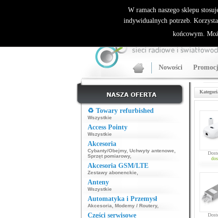
ALLNET.PL Sieci bezprzewodowe - generalny dyst
W ramach naszego sklepu stosuj
indywidualnych potrzeb. Korzysta
końcowym. Może
Nowości
Promocj
Kategori
♻️ Towary refurbished
Wszystkie
Access Pointy
Wszystkie
Akcesoria
Cybanty/Obejmy
,
Uchwyty antenowe
,
Dost
Sprzęt pomiarowy
,
dos
Akcesoria GSM/LTE
Zestawy abonenckie
,
Anteny
Wszystkie
Automatyka i Przemysł
Akcesoria
,
Modemy / Routery
,
Części serwisowe
Dost