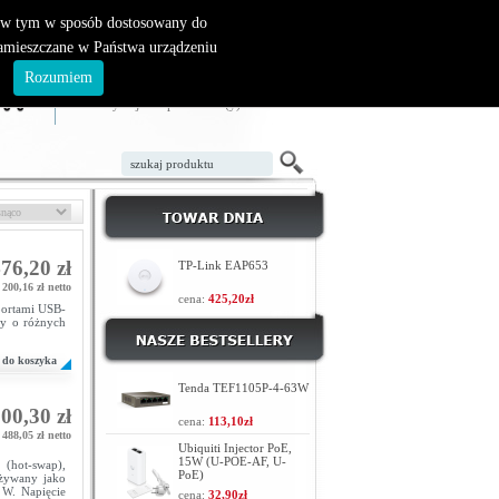
, w tym w sposób dostosowany do
zamieszczane w Państwa urządzeniu
ZAŁÓŻ KONTO
LOGOWANIE
.
Rozumiem
TWÓJ KOSZYK
W koszyku jest 0 produktów(y)
76,20 zł
TP-Link EAP653
 200,16 zł netto
cena:
425,20zł
portami USB-
ry o różnych
do koszyka
Tenda TEF1105P-4-63W
00,30 zł
cena:
113,10zł
488,05 zł netto
Ubiquiti Injector PoE,
15W (U-POE-AF, U-
(hot-swap),
PoE)
żywany jako
 W. Napięcie
cena:
32,90zł