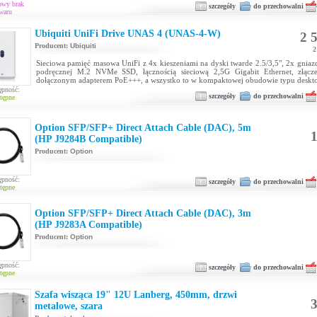
owy brak
szczegóły
do przechowalni
waru
Ubiquiti UniFi Drive UNAS 4 (UNAS-4-W)
2 5
Producent:
Ubiquiti
2
Sieciowa pamięć masowa UniFi z 4x kieszeniami na dyski twarde 2.5/3,5", 2x gniaz
podręcznej M.2 NVMe SSD, łącznością sieciową 2,5G Gigabit Ethernet, złąc
dołączonym adapterem PoE+++, a wszystko to w kompaktowej obudowie typu deskt
ępność:
szczegóły
do przechowalni
tępne
Option SFP/SFP+ Direct Attach Cable (DAC), 5m
1
(HP J9284B Compatible)
Producent:
Option
ępność:
szczegóły
do przechowalni
tępne
Option SFP/SFP+ Direct Attach Cable (DAC), 3m
(HP J9283A Compatible)
Producent:
Option
ępność:
szczegóły
do przechowalni
tępne
Szafa wisząca 19" 12U Lanberg, 450mm, drzwi
3
metalowe, szara