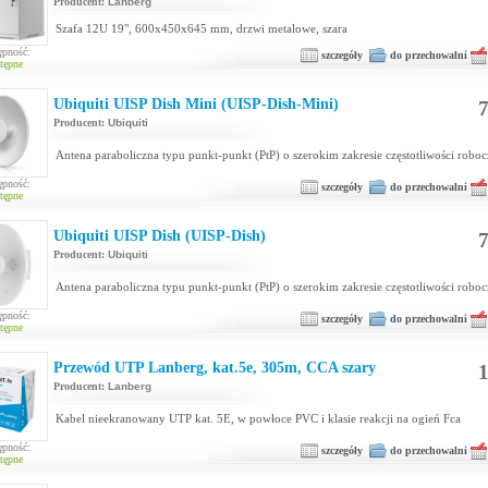
Producent:
Lanberg
Szafa 12U 19", 600x450x645 mm, drzwi metalowe, szara
ępność:
szczegóły
do przechowalni
tępne
Ubiquiti UISP Dish Mini (UISP-Dish-Mini)
7
Producent:
Ubiquiti
Antena paraboliczna typu punkt-punkt (PtP) o szerokim zakresie częstotliwości robo
ępność:
szczegóły
do przechowalni
tępne
Ubiquiti UISP Dish (UISP-Dish)
7
Producent:
Ubiquiti
Antena paraboliczna typu punkt-punkt (PtP) o szerokim zakresie częstotliwości robo
ępność:
szczegóły
do przechowalni
tępne
Przewód UTP Lanberg, kat.5e, 305m, CCA szary
1
Producent:
Lanberg
Kabel nieekranowany UTP kat. 5E, w powłoce PVC i klasie reakcji na ogień Fca
ępność:
szczegóły
do przechowalni
tępne