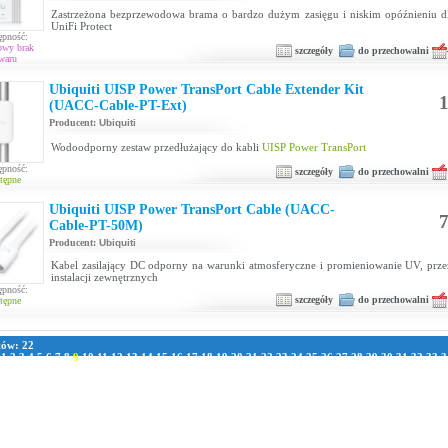
Zastrzeżona bezprzewodowa brama o bardzo dużym zasięgu i niskim opóźnieniu d
UniFi Protect
ępność:
owy brak
szczegóły
do przechowalni
waru
Ubiquiti UISP Power TransPort Cable Extender Kit
1
(UACC-Cable-PT-Ext)
Producent:
Ubiquiti
Wodoodporny zestaw przedłużający do kabli
UISP Power TransPort
ępność:
szczegóły
do przechowalni
tępne
Ubiquiti UISP Power TransPort Cable (UACC-
7
Cable-PT-50M)
Producent:
Ubiquiti
Kabel zasilający DC odporny na warunki atmosferyczne i promieniowanie UV, prz
instalacji zewnętrznych
ępność:
szczegóły
do przechowalni
tępne
tów: 22
:
1
2
3
4
5
6
7
8
9
10
11
12
13
14
15
16
17
18
19
20
21
22
23
24
25
26
27
28
29
30
31
32
33
3
1
42
43
44
45
46
47
48
49
50
51
52
53
54
55
56
57
58
59
60
61
62
63
64
65
66
67
68
69
70
7
8
79
80
81
82
83
84
85
86
87
88
89
90
91
92
93
94
95
96
97
98
99
100
101
102
103
104
105
111
112
113
114
115
116
117
118
119
120
121
122
123
124
125
126
127
128
129
130
131
13
137
138
139
140
141
142
143
144
145
146
147
148
149
150
151
152
153
154
155
156
157
163
164
165
166
167
168
169
170
171
172
173
174
175
176
177
178
179
180
181
182
183
189
190
191
192
193
194
195
196
197
198
199
200
201
202
203
204
205
206
207
208
209
215
216
217
218
219
220
221
222
223
224
225
226
227
228
229
230
231
232
233
234
235