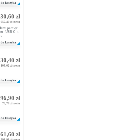
do koszyka
30,60 zł
 057,40 zł netto
dami pamięci
zem USB-C i
op
do koszyka
30,40 zł
106,02 zł netto
do koszyka
96,90 zł
78,78 zł netto
do koszyka
61,60 zł
293,98 zł netto