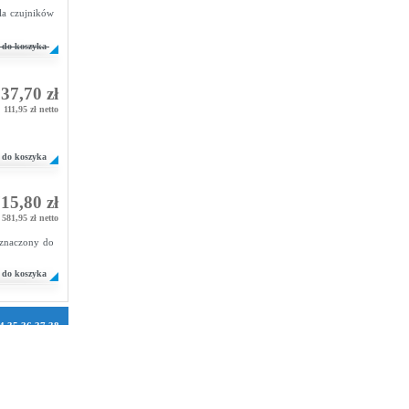
la czujników
do koszyka
37,70 zł
111,95 zł netto
do koszyka
15,80 zł
581,95 zł netto
eznaczony do
do koszyka
4
35
36
37
38
1
72
73
74
75
106
107
108
2
133
134
158
159
160
184
185
186
210
211
212
236
237
238