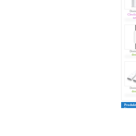
Dost
Chwil
to
Dost
dos
Dost
dos
Produk
Strona
39
40
4
76
77
7
109
110
135
136
161
162
187
188
213
214