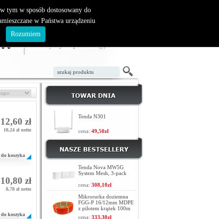
, w tym w sposób dostosowany do
zamieszczane w Państwa urządzeniu
ZAŁÓŻ KONTO
LOGOWANIE
.
Rozumiem
TWÓJ KOSZYK
W koszyku jest 0 produktów(y)
Tenda N301
12,60 zł
10,24 zł netto
cena:
49,50zł
do koszyka
Tenda Nova MW5G
System Mesh, 3-pack
10,80 zł
cena:
308,10zł
8,78 zł netto
Mikrorurka doziemna
FGG-P 16/12mm MDPE
z pilotem krążek 100m
do koszyka
cena:
333,30zł