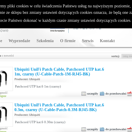
rybutor Sparklan
emy pliki cookies w celu świadczenia Państwu usług na najwyższym poziomie
nie ze sklepu bez zmiany ustawień dotyczących cookies oznacza, że będą one 
cie Państwo dokonać w każdym czasie zmiany ustawień dotyczących cookies
WSPARCIE TECHNICZNE
32 721 86 72
e
Wyprzedaże
Szkolenia
O firmie
Serwis
Kontakt
a :
nowości
sortuj:
Ubiquiti UniFi Patch Cable, Patchcord UTP kat.6
1m, czarny (U-Cable-Patch-1M-RJ45-BK)
Producent:
Ubiquiti
Patchcord UTP kat.6 1m (czarny)
ępność:
szczegóły
do przechowalni
tępne
Ubiquiti UniFi Patch Cable, Patchcord UTP kat.6
0.3m, czarny (U-Cable-Patch-0.3M-RJ45-BK)
Producent:
Ubiquiti
Patchcord UTP kat.6 0.30m (czarny)
ępność:
szczegóły
do przechowalni
tępne