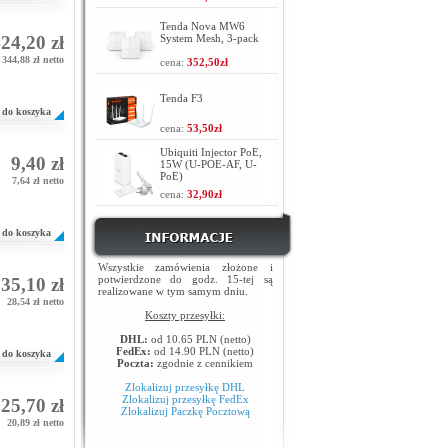
Tenda Nova MW6
24,20 zł
System Mesh, 3-pack
344,88 zł netto
cena:
352,50zł
Tenda F3
do koszyka
cena:
53,50zł
Ubiquiti Injector PoE,
9,40 zł
15W (U-POE-AF, U-
PoE)
7,64 zł netto
cena:
32,90zł
do koszyka
Wszystkie zamówienia złożone i
potwierdzone do godz. 15-tej są
35,10 zł
realizowane w tym samym dniu.
28,54 zł netto
Koszty przesyłki:
DHL:
od 10.65 PLN (netto)
FedEx:
od 14.90 PLN (netto)
do koszyka
Poczta:
zgodnie z cennikiem
Zlokalizuj przesyłkę DHL
Zlokalizuj przesyłkę FedEx
25,70 zł
Zlokalizuj Paczkę Pocztową
20,89 zł netto