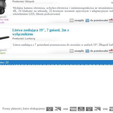
Producent:
Ubiquiti
6
Wydajna kamera obrotowa, uchylno-obrotowa i zmiennoogniskowa ze strumienio
4K, 24 klatkami na sekundę, 22-krotnym zoomem optycznym i adaptacyjnym no
oświetleniem LED, filtrem podczerwieni
ępność:
owy brak
szczegóły
do przechowalni
waru
Listwa zasilająca 19", 7 gniazd, 2m z
wyłącznikiem
Producent:
Lanberg
Listwa zasilająca z 7 gniazdami przeznaczona do montażu w szafach 19". Długość ka
ępność:
szczegóły
do przechowalni
tępne
tów: 22
:
1
2
3
4
5
6
7
8
9
10
11
12
13
14
15
16
17
18
19
20
21
22
23
24
25
26
27
28
29
30
31
32
33
3
1
42
43
44
45
46
47
48
49
50
51
52
53
54
55
56
57
58
59
60
61
62
63
64
65
66
67
68
69
70
7
8
79
80
81
82
83
84
85
86
87
88
89
90
91
92
93
94
95
96
97
98
99
100
101
102
103
104
105
111
112
113
114
115
116
117
118
119
120
121
122
123
124
125
126
127
128
129
130
131
13
137
138
139
140
141
142
143
144
145
146
147
148
149
150
151
152
153
154
155
156
157
163
164
165
166
167
168
169
170
171
172
173
174
175
176
177
178
179
180
181
182
183
189
190
191
192
193
194
195
196
197
198
199
200
201
202
203
204
205
206
207
208
209
215
216
217
218
219
220
221
222
223
224
225
226
227
228
229
230
231
232
233
234
235
241
242
243
244
245
246
247
248
249
250
251
252
253
254
255
256
257
258
259
260
261
267
268
269
270
271
272
273
274
275
276
277
278
279
280
281
282
283
284
285
286
287
293
294
295
296
297
298
299
300
301
302
303
304
305
306
307
308
309
310
311
312
313
319
320
321
322
323
324
325
326
327
328
329
330
331
332
333
334
335
336
337
338
339
345
346
347
348
349
350
351
352
353
354
355
356
357
358
359
360
361
362
363
364
365
371
372
373
374
375
376
377
378
379
380
381
382
383
384
385
386
387
388
Formy płatności, które obsługujemy: