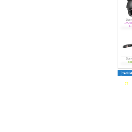
Dost
Chwil
to
Dost
dos
Produk
Strona
39
40
4
76
77
7
109
110
135
136
161
162
187
188
213
214
239
240
265
266
291
292
317
318
343
344
369
370