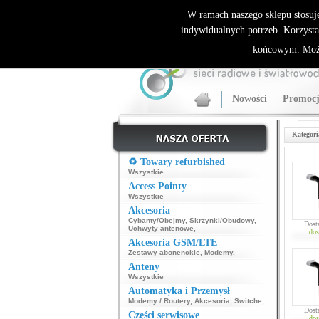
ALLNET.PL Sieci bezprzewodowe - generalny dyst
W ramach naszego sklepu stosuj
indywidualnych potrzeb. Korzysta
końcowym. Może
Nowości
Promocj
Kategori
♻️ Towary refurbished
Wszystkie
Access Pointy
Wszystkie
Akcesoria
Cybanty/Obejmy
,
Skrzynki/Obudowy
,
Dost
Uchwyty antenowe
,
dos
Akcesoria GSM/LTE
Zestawy abonenckie
,
Modemy
,
Anteny
Wszystkie
Automatyka i Przemysł
Modemy / Routery
,
Akcesoria
,
Switche
,
Dost
Części serwisowe
dos