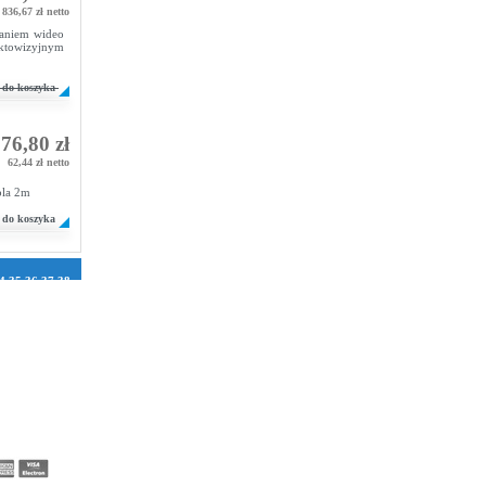
 836,67 zł netto
waniem wideo
ktowizyjnym
do koszyka
76,80 zł
62,44 zł netto
bla 2m
do koszyka
4
35
36
37
38
1
72
73
74
75
106
107
108
2
133
134
158
159
160
184
185
186
210
211
212
236
237
238
262
263
264
288
289
290
314
315
316
340
341
342
366
367
368