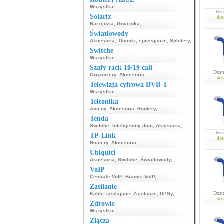
Wszystkie
Dost
Solarix
dos
Narzędzia
,
Gniazdka
,
Światłowody
Akcesoria
,
Tłumiki, sprzęgacze
,
Splittery
,
Switche
Wszystkie
Szafy rack 10/19 cali
Dost
Organizery
,
Akcesoria
,
dos
Telewizja cyfrowa DVB-T
Wszystkie
Teltonika
Anteny
,
Akcesoria
,
Routery
,
Tenda
Switche
,
Inteligentny dom
,
Akcesoria
,
Dost
TP-Link
dos
Routery
,
Akcesoria
,
Ubiquiti
Akcesoria
,
Switche
,
Światłowody
,
VoIP
Centrale VoIP
,
Bramki VoIP
,
Zasilanie
Dost
Kable zasilające
,
Zasilacze
,
UPSy
,
dos
Zdrowie
Wszystkie
Złącza