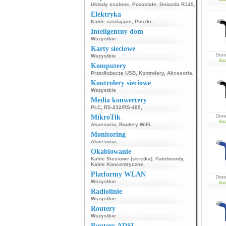
Układy scalone
,
Pozostałe
,
Gniazda RJ45
,
Elektryka
Kable zasilające
,
Puszki
,
Inteligentny dom
Wszystkie
Karty sieciowe
Dost
Wszystkie
dos
Komputery
Przedłużacze USB
,
Kontrolery
,
Akcesoria
,
Kontrolery sieciowe
Wszystkie
Media konwertery
PLC
,
RS-232/RS-485
,
Dost
MikroTik
dos
Akcesoria
,
Routery WiFi
,
Monitoring
Akcesoria
,
Okablowanie
Kable Sieciowe (skrętka)
,
Patchcordy
,
Kable Koncentryczne
,
Platformy WLAN
Dost
Wszystkie
dos
Radiolinie
Wszystkie
Routery
Wszystkie
Routery ADSL