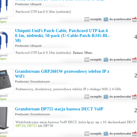
Producent:
Ubiquiti
Patchcord UTP kat.6 0.30m (niebieski)
ępność:
szczegóły
do przechowalni
tępne
Ubiquiti UniFi Patch Cable, Patchcord UTP kat.6
0.1m, niebieski, 50-pack (U-Cable-Patch-RJ45-BL-
4
50)
Producent:
Ubiquiti
Patchcord UTP kat.6 0.10m (niebieski).
Zestaw 50szt.
ępność:
tępne
szczegóły
do przechowalni
Grandstream GRP2601W przewodowy telefon IP z
2
WiFi
Producent:
Grandstream
Podstawowy, dwuliniowy, przewodowy telefon IP z obsługa WiFi 2.4 GHz
ępność:
szczegóły
do przechowalni
tępne
Grandstream DP755 stacja bazowa DECT VoIP
2
Producent:
Grandstream
Wielofunkcyjna stacja bazowa VoIP DECT, która łączy się z 10 słuchawkami DECT
DP720
,
DP722
lub DP730
ępność:
szczegóły
do przechowalni
tępne