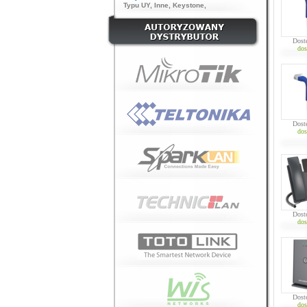
Typu UY
,
Inne
,
Keystone
,
Dost
dos
Dost
dos
Dost
dos
Dost
dos