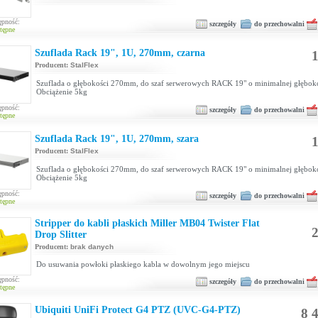
ępność:
szczegóły
do przechowalni
tępne
Szuflada Rack 19", 1U, 270mm, czarna
1
Producent:
StalFlex
Szuflada o głębokości 270mm, do szaf serwerowych RACK 19" o minimalnej głębo
Obciążenie 5kg
ępność:
szczegóły
do przechowalni
tępne
Szuflada Rack 19", 1U, 270mm, szara
1
Producent:
StalFlex
Szuflada o głębokości 270mm, do szaf serwerowych RACK 19" o minimalnej głębo
Obciążenie 5kg
ępność:
szczegóły
do przechowalni
tępne
Stripper do kabli płaskich Miller MB04 Twister Flat
2
Drop Slitter
Producent:
brak danych
Do usuwania powłoki płaskiego kabla w dowolnym jego miejscu
ępność:
szczegóły
do przechowalni
tępne
Ubiquiti UniFi Protect G4 PTZ (UVC-G4-PTZ)
8 4