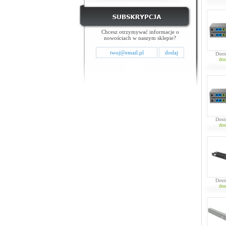
Chcesz otrzymywać informacje o
nowościach w naszym sklepie?
Dost
dos
Dost
dos
Dost
dos