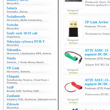
Przełącznik Smart O
Wszystkie
Ethernet zgodnych z 
Solarix
Dostępność:
Gniazdka
,
Złącza
,
dostępne
Światłowody
Akcesoria
,
Media konwertery
,
TP-Link Archer
Switche
Producent:
TP-Link
Wszystkie
Szafy rack 10/19 cali
Dwupasmowa, bezprze
Organizery
,
Dostępność:
Telewizja cyfrowa DVB-T
dostępne
Wszystkie
Teltonika
ATTE ASDC-12-1
Akcesoria
,
Lokalizatory GPS
,
Anteny
,
napięcie DC/DC 
Tenda
Producent:
ATTE Powe
Switche
,
⚡ Tenda Money Back!
,
Adapter PoE 802.3af 
TP-Link
Dostępność:
Akcesoria
,
Switche
,
dostępne
Ubiquiti
ATTE ASUC-15-4
Światłowody
,
Routery
,
Cloud Keys i
Gateway
,
napięcie DC/DC
VoIP
Producent:
ATTE Powe
Bramki VoIP
,
Telefony VoIP
,
Przetwornica DC/DC,
Zasilanie
Adaptery PoE
,
Zasilacze
,
Zabezpieczenia
,
Dostępność:
dostępne
Zdrowie
Wszystkie