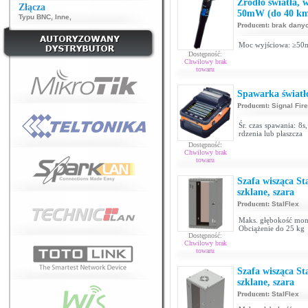
Źródło światła, 
Złącza
50mW (do 40 k
Typu BNC
,
Inne
,
Producent:
brak dany
Moc wyjściowa: ≥50mW
Dostępność:
Chwilowy brak
towaru
Spawarka światł
Producent:
Signal Fire
Śr. czas spawania: 8
rdzenia lub płaszcza
Dostępność:
Chwilowy brak
towaru
Szafa wisząca S
szklane, szara
Producent:
StalFlex
Maks. głębokość mon
Obciążenie do 25 kg
Dostępność:
Chwilowy brak
towaru
Szafa wisząca S
szklane, szara
Producent:
StalFlex