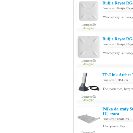
Ruijie Reyee R
Producent:
Ruijie Rey
Wewnętrzny, sufitowy
Dostępność:
dostępne
Ruijie Reyee R
Producent:
Ruijie Rey
Wewnętrzny, sufitowy
Dostępność:
dostępne
TP-Link Archer
Producent:
TP-Link
Dwupasmowa, bezprze
Dostępność:
dostępne
Półka do szafy 
1U, szara
Producent:
StalFlex
Obciążenie: 9kg
Dostępność: