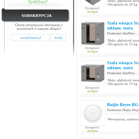
Maks. głębokość mon
Obciążenie do 20 kg
Dostępność:
dostępne
Szafa wisząca S
Chcesz otrzymywać informacje o
szklane, szara
nowościach w naszym sklepie?
Producent:
StalFlex
Maks. głębokość mon
Obciążenie do 15 kg
Dostępność:
dostępne
Szafa wisząca S
szklane, szara
Producent:
StalFlex
Maks. głębokość mon
Obciążenie do 15 kg
Dostępność:
dostępne
Ruijie Reyee R
Producent:
Ruijie Rey
Wewnętrzny, sufitowy
Dostępność:
dostępne