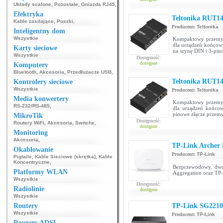
Układy scalone
,
Pozostałe
,
Gniazda RJ45
,
Elektryka
Teltonika RUT14
Kable zasilające
,
Puszki
,
Producent:
Teltonika
Inteligentny dom
Wszystkie
Kompaktowy przemysło
dla urządzeń końcow
Karty sieciowe
na szynę DIN i 3-pin
Wszystkie
Dostępność:
dostępne
Komputery
Bluetooth
,
Akcesoria
,
Przedłużacze USB
,
Teltonika RUT14
Kontrolery sieciowe
Wszystkie
Producent:
Teltonika
Media konwertery
Kompaktowy przemysło
RS-232/RS-485
,
dla urządzeń końco
pinowe złącze przem
MikroTik
Dostępność:
Routery WiFi
,
Akcesoria
,
Switche
,
dostępne
Monitoring
Akcesoria
,
TP-Link Archer
Okablowanie
Producent:
TP-Link
Pigtaile
,
Kable Sieciowe (skrętka)
,
Kable
Koncentryczne
,
Bezprzewodowy, dwu
Platformy WLAN
Aggregation oraz TP
Wszystkie
Dostępność:
Radiolinie
dostępne
Wszystkie
Routery
TP-Link SG22
Wszystkie
Producent:
TP-Link
Routery ADSL