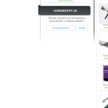
Chcesz otrzymywać informacje o
nowościach w naszym sklepie?
Dost
dos
Dost
dos
Dost
dos