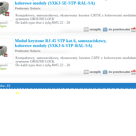
kolorowe moduły (SXKJ-5E-STP-RAL-SA)
Producent:
Solarix
Kompaktowy, samozaciskowy, ekranowany keyston CAT5E z kolorowymi modułam
systemem GROUND LOCK
Do kabli typu drut z żyłą AWG 22 - 26
ępność:
tępne
szczegóły
do przechowalni
Moduł keystone RJ-45 STP kat.6, samozaciskowy,
kolorowe moduły (SXKJ-6-STP-RAL-SA)
Producent:
Solarix
Kompaktowy, samozaciskowy, ekranowany keyston CAT6 z kolorowymi modułam
systemem GROUND LOCK
Do kabli typu drut z żyłą AWG 22 - 26
ępność:
tępne
szczegóły
do przechowalni
tów: 22
:
1
2
3
4
5
6
7
8
9
10
11
12
13
14
15
16
17
18
19
20
21
22
23
24
25
26
27
28
29
30
31
32
33
3
1
42
43
44
45
46
47
48
49
50
51
52
53
54
55
56
57
58
59
60
61
62
63
64
65
66
67
68
69
70
7
8
79
80
81
82
83
84
85
86
87
88
89
90
91
92
93
94
95
96
97
98
99
100
101
102
103
104
105
111
112
113
114
115
116
117
118
119
120
121
122
123
124
125
126
127
128
129
130
131
13
137
138
139
140
141
142
143
144
145
146
147
148
149
150
151
152
153
154
155
156
157
163
164
165
166
167
168
169
170
171
172
173
174
175
176
177
178
179
180
181
182
183
189
190
191
192
193
194
195
196
197
198
199
200
201
202
203
204
205
206
207
208
209
215
216
217
218
219
220
221
222
223
224
225
226
227
228
229
230
231
232
233
234
235
241
242
243
244
245
246
247
248
249
250
251
252
253
254
255
256
257
258
259
260
261
267
268
269
270
271
272
273
274
275
276
277
278
279
280
281
282
283
284
285
286
287
293
294
295
296
297
298
299
300
301
302
303
304
305
306
307
308
309
310
311
312
313
319
320
321
322
323
324
325
326
327
328
329
330
331
332
333
334
335
336
337
338
339
345
346
347
348
349
350
351
352
353
354
355
356
357
358
359
360
361
362
363
364
365