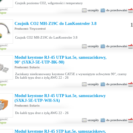
Czujnik poziomu CO2, wilgotności i temperatury
ępność:
szczegóły
do przechowalni
tępne
Czujnik CO2 MH-Z19C do LanKontroler 3.8
1
Producent:
Tinycontrol
Czujnik CO2 MH-Z19C do LanKontroler 3.8
ępność:
szczegóły
do przechowalni
tępne
Moduł keystone RJ-45 UTP kat.5e, samozaciskowy,
90° (SXKJ-5E-UTP-BK-90)
Producent:
Solarix
Zaciskany nieekranowany keystone CAT5E z wysuniętym uchwytem 90°, czarny
Do kabli typu drut z żyłą AWG 22 - 26
ępność:
szczegóły
do przechowalni
tępne
Moduł keystone RJ-45 UTP kat.5e, samozaciskowy
(SXKJ-5E-UTP-WH-SA)
Producent:
Solarix
Do kabli typu drut z żyłą AWG 22 - 26
ępność:
szczegóły
do przechowalni
tępne
Moduł keystone RJ-45 STP kat.5e, samozaciskowy,