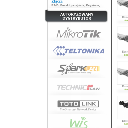
Złącza
RJ45
,
Beczki, przejścia
,
Keystone
,
Dost
dos
Dost
dos
Dost
dos
Dost
dos