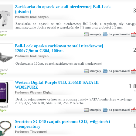
Zaciskarka do opasek ze stali nierdzewnej Ball-Lock
3
(pistolet)
Producent:
brak danych
Zaciskarka do opasek ze stali nierdzewnej Ball-Lock, z regulacją siły naciąg
automatycznie obcina opaski o szerokości do 7,9 mm oraz grubości 0,3 mm
ępność:
szczegóły
do przechowalni
tępne
Ball-Lock opaska zaciskowa ze stali nierdzewnej
2
1200x7,9mm G304, 100szt.
Producent:
brak danych
Opakowanie 100szt. opasek zaciskowych ze stali nierdzewnej
ępność:
szczegóły
do przechowalni
tępne
Western Digital Purple 8TB, 256MB SATA III
1 8
WD85PURZ
1
Producent:
Western Digital
Dysk do rejestratorów cyfrowych z obsługą dysków SATA/monitoringu wizyjnego.
8 TB, 3,5", SATA III, 5640 RPM, 256 MB cache
ępność:
szczegóły
do przechowalni
tępne
Sensirion SCD40 czujnik poziomu CO2, wilgotności
1
i temperatury
Producent:
Tinycontrol