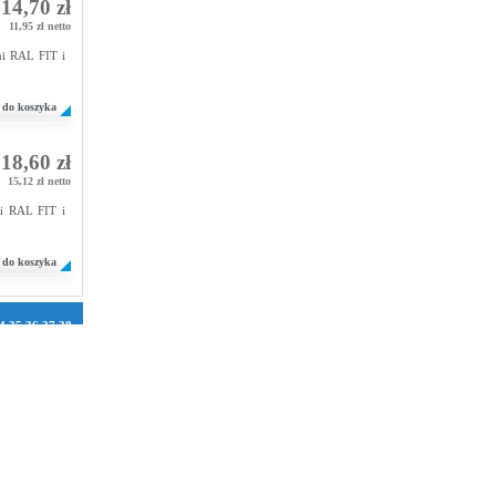
14,70 zł
11,95 zł netto
i RAL FIT i
do koszyka
18,60 zł
15,12 zł netto
i RAL FIT i
do koszyka
4
35
36
37
38
1
72
73
74
75
106
107
108
2
133
134
158
159
160
184
185
186
210
211
212
236
237
238
262
263
264
288
289
290
314
315
316
340
341
342
366
367
368