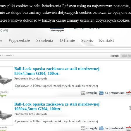
rybutor Sparklan
emy pliki cookies w celu świadczenia Państwu usług na najwyższym poziomie
nie ze sklepu bez zmiany ustawień dotyczących cookies oznacza, że będą one 
cie Państwo dokonać w każdym czasie zmiany ustawień dotyczących cookies
WSPARCIE TECHNICZNE
32 721 86 72
e
Wyprzedaże
Szkolenia
O firmie
Serwis
Kontakt
a :
nowości
sortuj:
Ball-Lock opaska zaciskowa ze stali nierdzewnej
850x4,5mm G304, 100szt.
Producent:
brak danych
Opakowanie 100szt. opasek zaciskowych ze stali nierdzewnej
ępność:
szczegóły
do przechowalni
tępne
Ball-Lock opaska zaciskowa ze stali nierdzewnej
1
1050x4,5mm G304, 100szt.
Producent:
brak danych
Opakowanie 100szt. opasek zaciskowych ze stali nierdzewnej
ępność:
szczegóły
do przechowalni
tępne