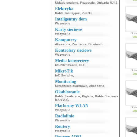
Układy scalone
,
Pozostałe
,
Gniazda RJ45
,
Elektryka
Kable zasilające
,
Puszki
,
Inteligentny dom
Wszystkie
Karty sieciowe
Dost
Wszystkie
dos
Komputery
Akcesoria
,
Zasilacze
,
Bluetooth
,
Kontrolery sieciowe
Wszystkie
Media konwertery
RS-232/RS-485
,
PLC
,
Dost
MikroTik
dos
IoT
,
Switche
,
Monitoring
Urządzenia alarmowe
,
Akcesoria
,
Okablowanie
Kable Zasilające
,
Pigtaile
,
Kable Sieciowe
(skrętka)
,
Platformy WLAN
Dost
Wszystkie
dos
Radiolinie
Wszystkie
Routery
Wszystkie
Routery ADSL