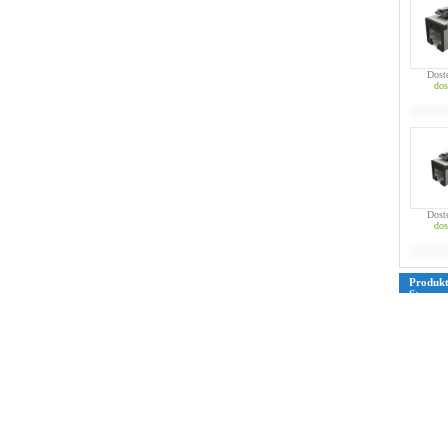
Dost
dos
Dost
dos
Produk
Strona
39
40
4
76
77
7
109
110
135
136
161
162
187
188
213
214
239
240
265
266
291
292
317
318
343
344