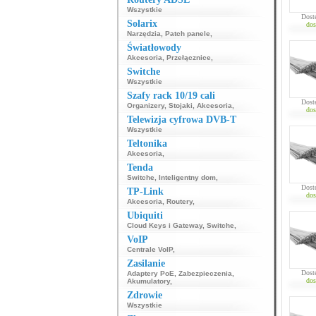
Wszystkie
Dost
Solarix
dos
Narzędzia
,
Patch panele
,
Światłowody
Akcesoria
,
Przełącznice
,
Switche
Wszystkie
Szafy rack 10/19 cali
Dost
Organizery
,
Stojaki
,
Akcesoria
,
dos
Telewizja cyfrowa DVB-T
Wszystkie
Teltonika
Akcesoria
,
Tenda
Switche
,
Inteligentny dom
,
Dost
TP-Link
dos
Akcesoria
,
Routery
,
Ubiquiti
Cloud Keys i Gateway
,
Switche
,
VoIP
Centrale VoIP
,
Zasilanie
Dost
Adaptery PoE
,
Zabezpieczenia
,
dos
Akumulatory
,
Zdrowie
Wszystkie