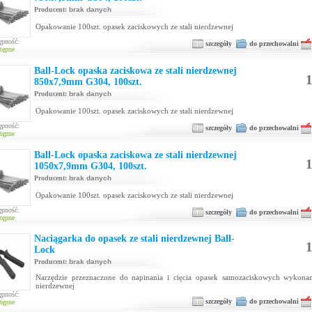
Producent:
brak danych
Opakowanie 100szt. opasek zaciskowych ze stali nierdzewnej
ępność:
szczegóły
do przechowalni
tępne
Ball-Lock opaska zaciskowa ze stali nierdzewnej
1
850x7,9mm G304, 100szt.
Producent:
brak danych
Opakowanie 100szt. opasek zaciskowych ze stali nierdzewnej
ępność:
szczegóły
do przechowalni
tępne
Ball-Lock opaska zaciskowa ze stali nierdzewnej
1
1050x7,9mm G304, 100szt.
Producent:
brak danych
Opakowanie 100szt. opasek zaciskowych ze stali nierdzewnej
ępność:
szczegóły
do przechowalni
tępne
Naciągarka do opasek ze stali nierdzewnej Ball-
1
Lock
Producent:
brak danych
Narzędzie przeznaczone do napinania i cięcia opasek samozaciskowych wykonan
nierdzewnej
ępność:
szczegóły
do przechowalni
tępne