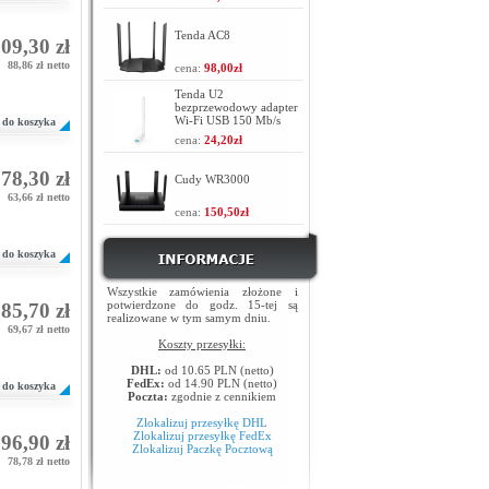
Tenda AC8
09,30 zł
88,86 zł netto
cena:
98,00zł
Tenda U2
bezprzewodowy adapter
Wi-Fi USB 150 Mb/s
do koszyka
cena:
24,20zł
78,30 zł
Cudy WR3000
63,66 zł netto
cena:
150,50zł
do koszyka
Wszystkie zamówienia złożone i
potwierdzone do godz. 15-tej są
85,70 zł
realizowane w tym samym dniu.
69,67 zł netto
Koszty przesyłki:
DHL:
od 10.65 PLN (netto)
FedEx:
od 14.90 PLN (netto)
do koszyka
Poczta:
zgodnie z cennikiem
Zlokalizuj przesyłkę DHL
Zlokalizuj przesyłkę FedEx
96,90 zł
Zlokalizuj Paczkę Pocztową
78,78 zł netto