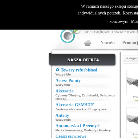
ALLNET.PL Sieci bezprzewodowe - generalny dyst
W ramach naszego sklepu stosuj
indywidualnych potrzeb. Korzysta
końcowym. Może
Nowości
Promocj
Kategori
♻️ Towary refurbished
Wszystkie
Access Pointy
Wszystkie
Akcesoria
Cybanty/Obejmy
,
Zaciskarki
,
Ściągacze
Dost
izolacji
,
dos
Akcesoria GSM/LTE
Zestawy abonenckie
,
Rozgałęźniki
,
Anteny
Wszystkie
Automatyka i Przemysł
Media konwertery
,
Modemy / Routery
,
Dost
Części serwisowe
dos