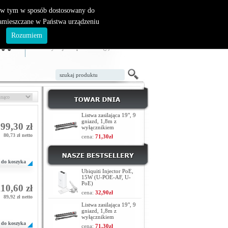
, w tym w sposób dostosowany do
zamieszczane w Państwa urządzeniu
ZAŁÓŻ KONTO
LOGOWANIE
.
Rozumiem
TWÓJ KOSZYK
W koszyku jest 0 produktów(y)
Listwa zasilająca 19", 9
gniazd, 1,8m z
99,30 zł
wyłącznikiem
80,73 zł netto
cena:
71,30zł
do koszyka
Ubiquiti Injector PoE,
15W (U-POE-AF, U-
PoE)
10,60 zł
cena:
32,90zł
89,92 zł netto
Listwa zasilająca 19", 9
gniazd, 1,8m z
wyłącznikiem
do koszyka
cena:
71,30zł