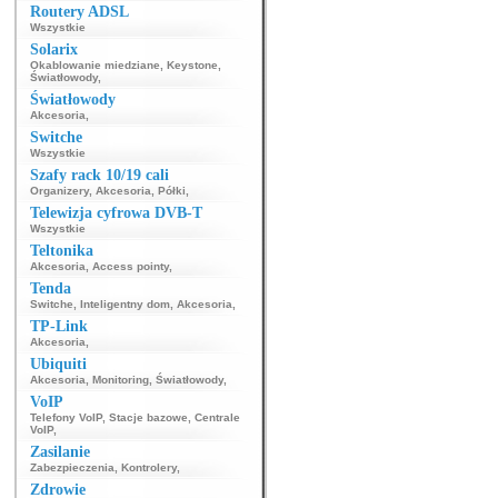
Routery ADSL
Wszystkie
Solarix
Okablowanie miedziane
,
Keystone
,
Światłowody
,
Światłowody
Akcesoria
,
Switche
Wszystkie
Szafy rack 10/19 cali
Organizery
,
Akcesoria
,
Półki
,
Telewizja cyfrowa DVB-T
Wszystkie
Teltonika
Akcesoria
,
Access pointy
,
Tenda
Switche
,
Inteligentny dom
,
Akcesoria
,
TP-Link
Akcesoria
,
Ubiquiti
Akcesoria
,
Monitoring
,
Światłowody
,
VoIP
Telefony VoIP
,
Stacje bazowe
,
Centrale
VoIP
,
Zasilanie
Zabezpieczenia
,
Kontrolery
,
Zdrowie