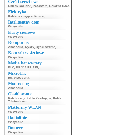
Części serwisowe
Układy scalone
,
Pozostałe
,
Gniazda RJ45
,
Elektryka
Kable zasilające
,
Puszki
,
Inteligentny dom
Wszystkie
Karty sieciowe
Wszystkie
Komputery
Akcesoria
,
Myszy
,
Dyski twarde
,
Kontrolery sieciowe
Wszystkie
Media konwertery
PLC
,
RS-232/RS-485
,
MikroTik
IoT
,
Akcesoria
,
Monitoring
Akcesoria
,
Okablowanie
Patchcordy
,
Kable Zasilające
,
Kable
Telefoniczne
,
Platformy WLAN
Wszystkie
Radiolinie
Wszystkie
Routery
Wszystkie