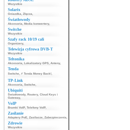
Wszystkie
Solarix
Gniazdka
,
Złącza
,
Światłowody
Akcesoria
,
Media konwertery
,
Switche
Wszystkie
Szafy rack 10/19 cali
Organizery
,
Telewizja cyfrowa DVB-T
Wszystkie
Teltonika
Akcesoria
,
Lokalizatory GPS
,
Anteny
,
Tenda
Switche
,
⚡ Tenda Money Back!
,
TP-Link
Akcesoria
,
Switche
,
Ubiquiti
Światłowody
,
Routery
,
Cloud Keys i
Gateway
,
VoIP
Bramki VoIP
,
Telefony VoIP
,
Zasilanie
Adaptery PoE
,
Zasilacze
,
Zabezpieczenia
,
Zdrowie
Wszystkie