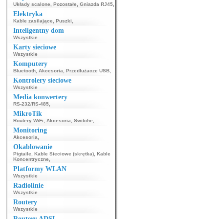
Układy scalone
,
Pozostałe
,
Gniazda RJ45
,
Elektryka
Kable zasilające
,
Puszki
,
Inteligentny dom
Wszystkie
Karty sieciowe
Wszystkie
Komputery
Bluetooth
,
Akcesoria
,
Przedłużacze USB
,
Kontrolery sieciowe
Wszystkie
Media konwertery
RS-232/RS-485
,
MikroTik
Routery WiFi
,
Akcesoria
,
Switche
,
Monitoring
Akcesoria
,
Okablowanie
Pigtaile
,
Kable Sieciowe (skrętka)
,
Kable
Koncentryczne
,
Platformy WLAN
Wszystkie
Radiolinie
Wszystkie
Routery
Wszystkie
Routery ADSL