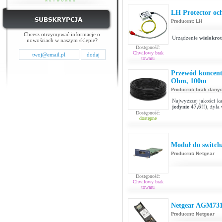
LH Protector oc
Producent:
LH
Chcesz otrzymywać informacje o
Urządzenie
wielokro
nowościach w naszym sklepie?
Dostępność:
Chwilowy brak
towaru
Przewód koncent
Ohm, 100m
Producent:
brak dany
Najwyższej jakości 
jedynie 47,6!!
), żyła
Dostępność:
dostępne
Moduł do switch
Producent:
Netgear
Dostępność:
Chwilowy brak
towaru
Netgear AGM73
Producent:
Netgear