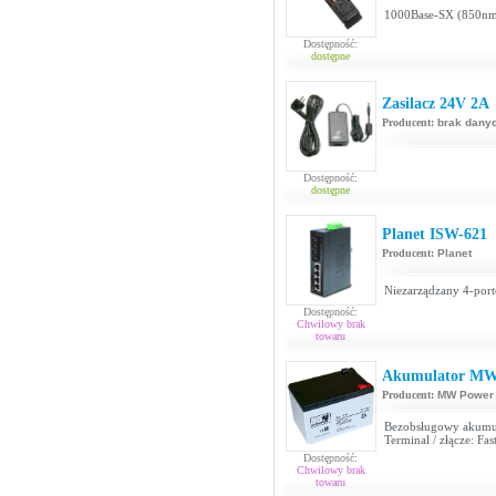
1000Base-SX (850n
Dostępność:
dostępne
Zasilacz 24V 2A
Producent:
brak dany
Dostępność:
dostępne
Planet ISW-621
Producent:
Planet
Niezarządzany 4-port
Dostępność:
Chwilowy brak
towaru
Akumulator MW
Producent:
MW Power
Bezobsługowy akumu
Terminal / złącze: Fa
Dostępność:
Chwilowy brak
towaru