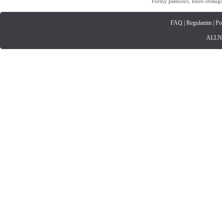
Formy płatności, które obsług
FAQ
|
Regulamin
|
Po
ALLNET