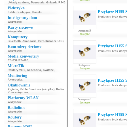
Układy scalone
,
Pozostałe
,
Gniazda RJ45
,
Elektryka
Przyłącze H155
Kable zasilające
,
Puszki
,
Producent:
brak dany
Inteligentny dom
Wszystkie
Karty sieciowe
Dostępność:
Wszystkie
dostępne
Komputery
Bluetooth
,
Akcesoria
,
Przedłużacze USB
,
Przyłącze H155
Kontrolery sieciowe
Wszystkie
Producent:
brak dany
Media konwertery
RS-232/RS-485
,
Dostępność:
MikroTik
dostępne
Routery WiFi
,
Akcesoria
,
Switche
,
Monitoring
Akcesoria
,
Przyłącze H155
Okablowanie
Producent:
brak dany
Pigtaile
,
Kable Sieciowe (skrętka)
,
Kable
Koncentryczne
,
Platformy WLAN
Dostępność:
Wszystkie
dostępne
Radiolinie
Wszystkie
Przyłącze H155
Routery
Producent:
brak dany
Wszystkie
Routery ADSL