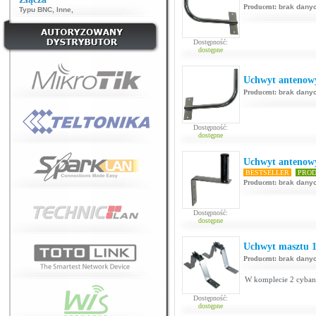
Producent:
brak dany
Typu BNC
,
Inne
,
Dostępność:
dostępne
Uchwyt antenowy
Producent:
brak dany
Dostępność:
dostępne
Uchwyt antenowy
BESTSELLER
PROD
Producent:
brak dany
Dostępność:
dostępne
Uchwyt masztu 
Producent:
brak dany
W komplecie 2 cyban
Dostępność:
dostępne