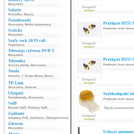
Wszystkie
Dostępność:
Solarix
dostępne
Gniazdka
,
Złącza
,
Światłowody
Przyłącze H155
Akcesoria
,
Media konwertery
,
Producent:
brak dany
Switche
Wszystkie
Szafy rack 10/19 cali
Dostępność:
Organizery
,
dostępne
Telewizja cyfrowa DVB-T
Wszystkie
Przyłącze H155
Teltonika
Producent:
brak dany
Access pointy
,
Akcesoria
,
Tenda
Switche
,
⚡ Tenda Money Back!
,
Dostępność:
TP-Link
dostępne
Akcesoria
,
Switche
,
Ubiquiti
Szybkozłączki ż
Światłowody
,
Akcesoria
,
Producent:
brak dany
VoIP
Bramki VoIP
,
Telefony VoIP
,
Złączki przeznaczone
Zasilanie
Dostępność:
Adaptery PoE
,
Zasilacze
,
Zabezpieczenia
,
dostępne
Zdrowie
Wszystkie
Uchwyt antenowy
Złącza