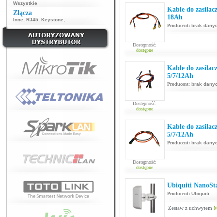
Wszystkie
Kable do zasila
Złącza
18Ah
Inne
,
RJ45
,
Keystone
,
Producent:
brak dany
Dostępność:
dostępne
Kable do zasila
5/7/12Ah
Producent:
brak dany
Dostępność:
dostępne
Kable do zasila
5/7/12Ah
Producent:
brak dany
Dostępność:
dostępne
Ubiquiti NanoSt
Producent:
Ubiquiti
Zestaw z uchwytem
M