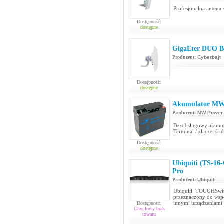
Profesjonalna antena
Dostępność:
dostępne
GigaEter DUO 
Producent:
Cyberbajt
Dostępność:
dostępne
Akumulator MW
Producent:
MW Power
Bezobsługowy akumu
Terminal / złącze: śr
Dostępność:
dostępne
Ubiquiti (TS-16
Pro
Producent:
Ubiquiti
Ubiquiti TOUGHSwit
przeznaczony do wspó
innymi urządzeniami
Dostępność:
Chwilowy brak
towaru