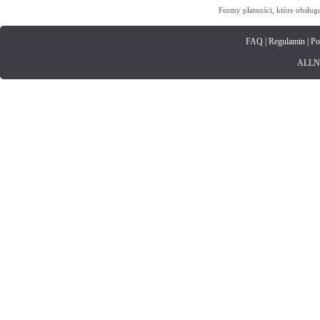
Formy płatności, które obsług
FAQ
|
Regulamin
|
Po
ALLNET