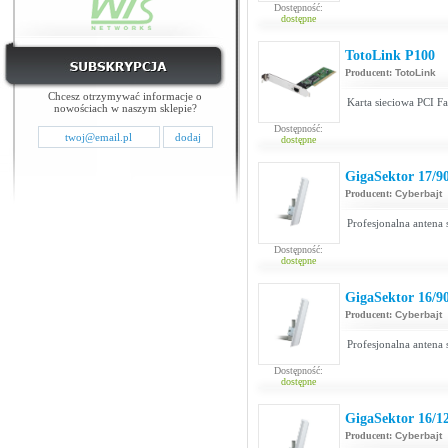
Dostępność:
dostępne
TotoLink P100
Producent:
TotoLink
Chcesz otrzymywać informacje o
Karta sieciowa PCI Fa
nowościach w naszym sklepie?
Dostępność:
dostępne
GigaSektor 17/9
Producent:
Cyberbajt
Profesjonalna antena
Dostępność:
dostępne
GigaSektor 16/9
Producent:
Cyberbajt
Profesjonalna antena
Dostępność:
dostępne
GigaSektor 16/1
Producent:
Cyberbajt