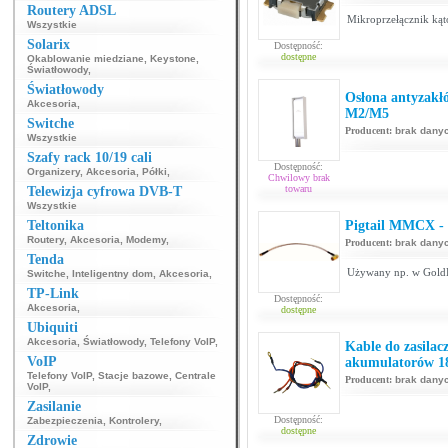
Routery ADSL
Mikroprzełącznik k
Wszystkie
Solarix
Dostępność:
dostępne
Okablowanie miedziane
,
Keystone
,
Światłowody
,
Światłowody
Osłona antyzakł
Akcesoria
,
M2/M5
Switche
Producent:
brak dany
Wszystkie
Szafy rack 10/19 cali
Dostępność:
Organizery
,
Akcesoria
,
Półki
,
Chwilowy brak
towaru
Telewizja cyfrowa DVB-T
Wszystkie
Teltonika
Pigtail MMCX -
Routery
,
Akcesoria
,
Modemy
,
Producent:
brak dany
Tenda
Używany np. w Gold
Switche
,
Inteligentny dom
,
Akcesoria
,
TP-Link
Dostępność:
Akcesoria
,
dostępne
Ubiquiti
Akcesoria
,
Światłowody
,
Telefony VoIP
,
Kable do zasilac
VoIP
akumulatorów 1
Telefony VoIP
,
Stacje bazowe
,
Centrale
Producent:
brak dany
VoIP
,
Zasilanie
Dostępność:
Zabezpieczenia
,
Kontrolery
,
dostępne
Zdrowie