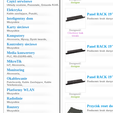
Części serwisowe
dostępne
Układy scalone
,
Pozostałe
,
Gniazda RJ45
,
Elektryka
Kable zasilające
,
Puszki
,
Panel RACK 19"
Inteligentny dom
Producent:
brak dany
Wszystkie
Karty sieciowe
Dostępność:
Wszystkie
Chwilowy brak
Komputery
towaru
Akcesoria
,
Myszy
,
Dyski twarde
,
Kontrolery sieciowe
Panel RACK 19"
Wszystkie
Producent:
brak dany
Media konwertery
PLC
,
RS-232/RS-485
,
MikroTik
Dostępność:
IoT
,
Akcesoria
,
dostępne
Monitoring
Akcesoria
,
Panel RACK 19"
Okablowanie
Producent:
brak dany
Patchcordy
,
Kable Zasilające
,
Kable
Telefoniczne
,
Platformy WLAN
Wszystkie
Dostępność:
dostępne
Radiolinie
Wszystkie
Przycisk reset d
Routery
Producent:
brak dany
Wszystkie