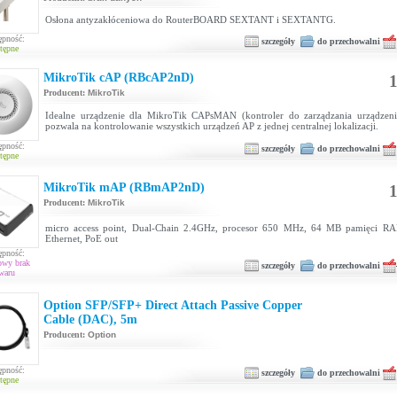
Osłona antyzakłóceniowa do RouterBOARD SEXTANT i SEXTANTG.
ępność:
szczegóły
do przechowalni
tępne
MikroTik cAP (RBcAP2nD)
1
Producent:
MikroTik
Idealne urządzenie dla MikroTik CAPsMAN (kontroler do zarządzania urządzen
pozwala na kontrolowanie wszystkich urządzeń AP z jednej centralnej lokalizacji.
ępność:
szczegóły
do przechowalni
tępne
MikroTik mAP (RBmAP2nD)
1
Producent:
MikroTik
micro access point, Dual-Chain 2.4GHz, procesor 650 MHz, 64 MB pamięci RA
Ethernet, PoE out
ępność:
owy brak
szczegóły
do przechowalni
waru
Option SFP/SFP+ Direct Attach Passive Copper
Cable (DAC), 5m
Producent:
Option
ępność:
szczegóły
do przechowalni
tępne