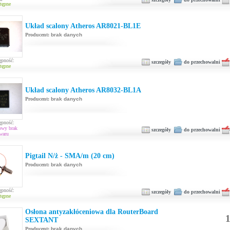
tępne
Układ scalony Atheros AR8021-BL1E
Producent:
brak danych
ępność:
szczegóły
do przechowalni
tępne
Układ scalony Atheros AR8032-BL1A
Producent:
brak danych
ępność:
owy brak
szczegóły
do przechowalni
waru
Pigtail N/ż - SMA/m (20 cm)
Producent:
brak danych
ępność:
szczegóły
do przechowalni
tępne
Osłona antyzakłóceniowa dla RouterBoard
1
SEXTANT
Producent:
brak danych