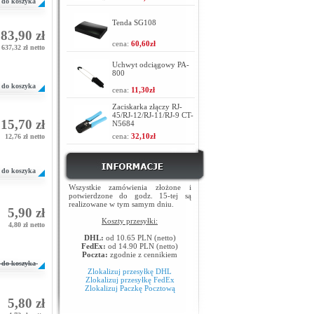
do koszyka
Tenda SG108
83,90 zł
cena:
60,60zł
637,32 zł netto
Uchwyt odciągowy PA-
800
do koszyka
cena:
11,30zł
Zaciskarka złączy RJ-
45/RJ-12/RJ-11/RJ-9 CT-
15,70 zł
N5684
cena:
32,10zł
12,76 zł netto
do koszyka
Wszystkie zamówienia złożone i
potwierdzone do godz. 15-tej są
realizowane w tym samym dniu.
5,90 zł
Koszty przesyłki:
4,80 zł netto
DHL:
od 10.65 PLN (netto)
FedEx:
od 14.90 PLN (netto)
Poczta:
zgodnie z cennikiem
do koszyka
Zlokalizuj przesyłkę DHL
Zlokalizuj przesyłkę FedEx
Zlokalizuj Paczkę Pocztową
5,80 zł