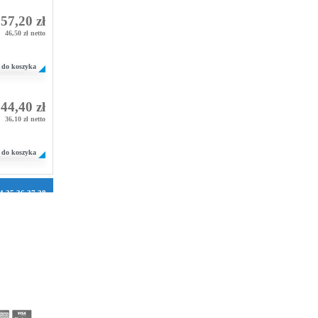
57,20 zł
46,50 zł netto
do koszyka
44,40 zł
36,10 zł netto
do koszyka
4
35
36
37
38
1
72
73
74
75
106
107
108
2
133
134
158
159
160
184
185
186
210
211
212
236
237
238
262
263
264
288
289
290
314
315
316
340
341
342
366
367
368