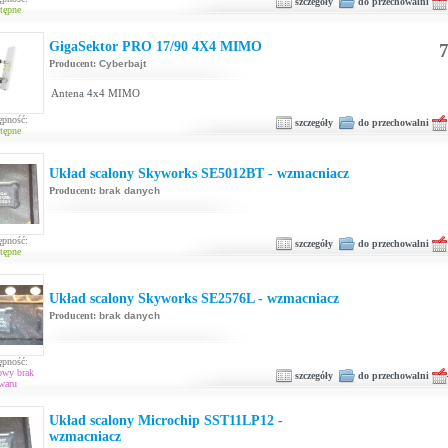
szczegóły
do przechowalni
tępne
GigaSektor PRO 17/90 4X4 MIMO
7
Producent:
Cyberbajt
Antena 4x4 MIMO
ępność:
szczegóły
do przechowalni
tępne
Układ scalony Skyworks SE5012BT - wzmacniacz
Producent:
brak danych
ępność:
szczegóły
do przechowalni
tępne
Układ scalony Skyworks SE2576L - wzmacniacz
Producent:
brak danych
ępność:
owy brak
szczegóły
do przechowalni
waru
Układ scalony Microchip SST11LP12 -
wzmacniacz