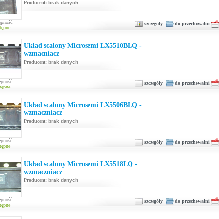
Producent:
brak danych
ępność:
szczegóły
do przechowalni
tępne
Układ scalony Microsemi LX5510BLQ -
wzmacniacz
Producent:
brak danych
ępność:
szczegóły
do przechowalni
tępne
Układ scalony Microsemi LX5506BLQ -
wzmaczniacz
Producent:
brak danych
ępność:
szczegóły
do przechowalni
tępne
Układ scalony Microsemi LX5518LQ -
wzmaczniacz
Producent:
brak danych
ępność:
szczegóły
do przechowalni
tępne