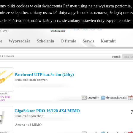
rybutor Sparklan
emy pliki cookies w celu świadczenia Państwu usług na najwyższym poziomie
nie ze sklepu bez zmiany ustawień dotyczących cookies oznacza, że będą one 
cie Państwo dokonać w każdym czasie zmiany ustawień dotyczących cookies
WSPARCIE TECHNICZNE
32 721 86 72
e
Wyprzedaże
Szkolenia
O firmie
Serwis
Kontakt
a :
nowości
sortuj:
Patchcord UTP kat.5e 2m (żółty)
Producent:
brak danych
ępność:
owy brak
szczegóły
do przechowalni
waru
GigaSektor PRO 16/120 4X4 MIMO
7
Producent:
Cyberbajt
Antena 4x4 MIMO
ępność: