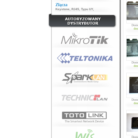
Złącza
Keystone
,
RJ45
,
Typu UY
,
Dost
dos
Dost
dos
Dost
dos
Dost