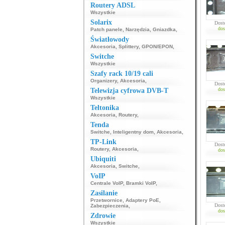
Routery ADSL
Wszystkie
Solarix
Dost
dos
Patch panele
,
Narzędzia
,
Gniazdka
,
Światłowody
Akcesoria
,
Splittery
,
GPON/EPON
,
Switche
Wszystkie
Szafy rack 10/19 cali
Organizery
,
Akcesoria
,
Dost
dos
Telewizja cyfrowa DVB-T
Wszystkie
Teltonika
Akcesoria
,
Routery
,
Tenda
Switche
,
Inteligentny dom
,
Akcesoria
,
TP-Link
Dost
Routery
,
Akcesoria
,
dos
Ubiquiti
Akcesoria
,
Switche
,
VoIP
Centrale VoIP
,
Bramki VoIP
,
Zasilanie
Przetwornice
,
Adaptery PoE
,
Dost
Zabezpieczenia
,
dos
Zdrowie
Wszystkie