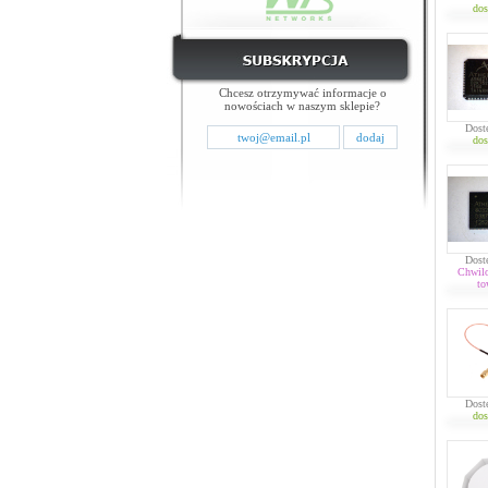
dos
Chcesz otrzymywać informacje o
nowościach w naszym sklepie?
Dost
dos
Dost
Chwil
to
Dost
dos