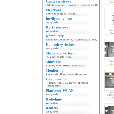
Części serwisowe
dos
Układy scalone
,
Pozostałe
,
Gniazda RJ45
,
Elektryka
Kable zasilające
,
Puszki
,
Inteligentny dom
Wszystkie
Karty sieciowe
Dost
Wszystkie
dos
Komputery
Zasilacze
,
Akcesoria
,
Przedłużacze USB
,
Kontrolery sieciowe
Wszystkie
Media konwertery
RS-232/RS-485
,
PLC
,
Dost
MikroTik
dos
Routery WiFi
,
GPEN
,
Akcesoria
,
Monitoring
Akcesoria
,
Urządzenia alarmowe
,
Okablowanie
Pigtaile
,
Kable Sieciowe (skrętka)
,
Patchcordy
,
Platformy WLAN
Dost
Wszystkie
Chwil
to
Radiolinie
Wszystkie
Routery
Wszystkie