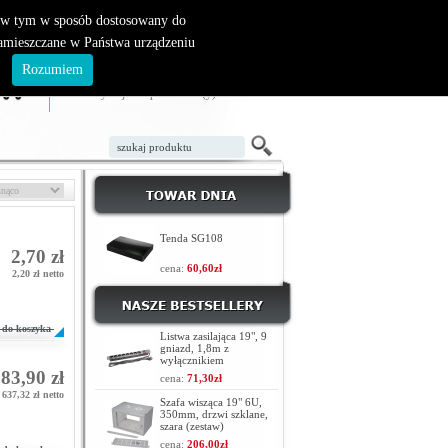
, w tym w sposób dostosowany do
zamieszczane w Państwa urządzeniu
ZAŁÓŻ KONTO
LOGOWANIE
.
Rozumiem
TWÓJ KOSZYK
W koszyku jest 0 produktów(y)
Tenda SG108
2,70 zł
cena:
60,60zł
2,20 zł netto
do koszyka
Listwa zasilająca 19", 9
gniazd, 1,8m z
wyłącznikiem
83,90 zł
cena:
71,30zł
637,32 zł netto
Szafa wisząca 19" 6U,
350mm, drzwi szklane,
szara (zestaw)
cena:
206,00zł