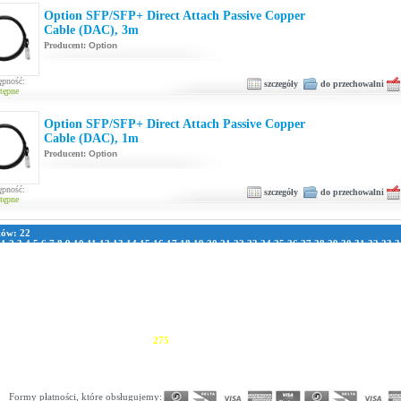
Option SFP/SFP+ Direct Attach Passive Copper
Cable (DAC), 3m
Producent:
Option
ępność:
szczegóły
do przechowalni
tępne
Option SFP/SFP+ Direct Attach Passive Copper
Cable (DAC), 1m
Producent:
Option
ępność:
szczegóły
do przechowalni
tępne
tów: 22
:
1
2
3
4
5
6
7
8
9
10
11
12
13
14
15
16
17
18
19
20
21
22
23
24
25
26
27
28
29
30
31
32
33
3
1
42
43
44
45
46
47
48
49
50
51
52
53
54
55
56
57
58
59
60
61
62
63
64
65
66
67
68
69
70
7
8
79
80
81
82
83
84
85
86
87
88
89
90
91
92
93
94
95
96
97
98
99
100
101
102
103
104
105
111
112
113
114
115
116
117
118
119
120
121
122
123
124
125
126
127
128
129
130
131
13
137
138
139
140
141
142
143
144
145
146
147
148
149
150
151
152
153
154
155
156
157
163
164
165
166
167
168
169
170
171
172
173
174
175
176
177
178
179
180
181
182
183
189
190
191
192
193
194
195
196
197
198
199
200
201
202
203
204
205
206
207
208
209
215
216
217
218
219
220
221
222
223
224
225
226
227
228
229
230
231
232
233
234
235
241
242
243
244
245
246
247
248
249
250
251
252
253
254
255
256
257
258
259
260
261
267
268
269
270
271
272
273
274
275
276
277
278
279
280
281
282
283
284
285
286
287
293
294
295
296
297
298
299
300
301
302
303
304
305
306
307
308
309
310
311
312
313
319
320
321
322
323
324
325
326
327
328
329
330
331
332
333
334
335
336
337
338
339
345
346
347
348
349
350
351
352
353
354
355
356
357
358
359
360
361
362
363
364
365
371
372
373
374
375
376
377
378
379
380
381
382
383
384
385
386
387
388
Formy płatności, które obsługujemy: