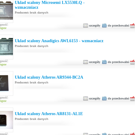
Układ scalony Microsemi LX5530LQ -
wzmaczniacz
Producent:
brak danych
ępność:
szczegóły
do przechowalni
tępne
Układ scalony Anadigics AWL6153 - wzmacniacz
Producent:
brak danych
ępność:
szczegóły
do przechowalni
tępne
Układ scalony Atheros AR9344-BC2A
Producent:
brak danych
ępność:
szczegóły
do przechowalni
tępne
Układ scalony Atheros AR8131-AL1E
Producent:
brak danych
ępność:
szczegóły
do przechowalni