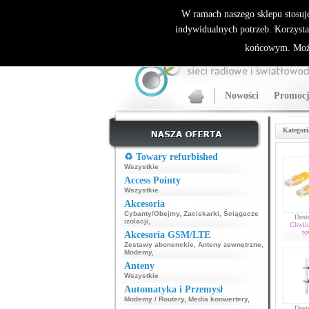
ALLNET.PL Sieci bezprzewodowe - generalny dyst
W ramach naszego sklepu stosuj
indywidualnych potrzeb. Korzysta
końcowym. Może
Nowości
Promocj
Kategori
♻️ Towary refurbished
Wszystkie
Access Pointy
Wszystkie
Akcesoria
Cybanty/Obejmy
,
Zaciskarki
,
Ściągacze
Dost
izolacji
,
Chwil
to
Akcesoria GSM/LTE
Zestawy abonenckie
,
Anteny zewnętrzne
,
Modemy
,
Anteny
Wszystkie
Automatyka i Przemysł
Modemy / Routery
,
Media konwertery
,
Dost