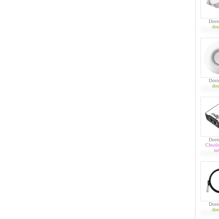
Dost
dos
Dost
dos
Dost
Chwil
to
Dost
dos