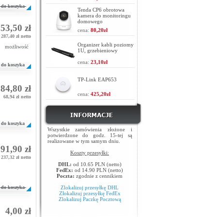
do koszyka
Tenda CP6 obrotowa
kamera do monitoringu
domowego
53,50 zł
cena:
80,20zł
287,40 zł netto
Organizer kabli poziomy
, możliwość
1U, grzebieniowy
cena:
23,10zł
do koszyka
TP-Link EAP653
84,80 zł
cena:
425,20zł
68,94 zł netto
do koszyka
Wszystkie zamówienia złożone i
potwierdzone do godz. 15-tej są
realizowane w tym samym dniu.
91,90 zł
Koszty przesyłki:
237,32 zł netto
DHL:
od 10.65 PLN (netto)
FedEx:
od 14.90 PLN (netto)
Poczta:
zgodnie z cennikiem
do koszyka
Zlokalizuj przesyłkę DHL
Zlokalizuj przesyłkę FedEx
Zlokalizuj Paczkę Pocztową
4,00 zł