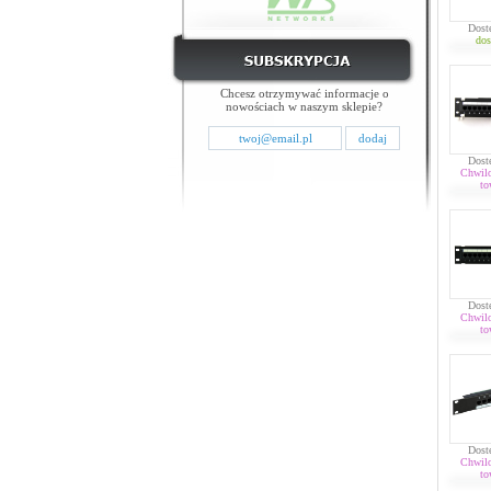
Dost
dos
Chcesz otrzymywać informacje o
nowościach w naszym sklepie?
Dost
Chwil
to
Dost
Chwil
to
Dost
Chwil
to