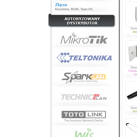
Złącza
Keystone
,
RJ45
,
Typu UY
,
Dost
dos
Dost
Chwil
to
Dost
dos