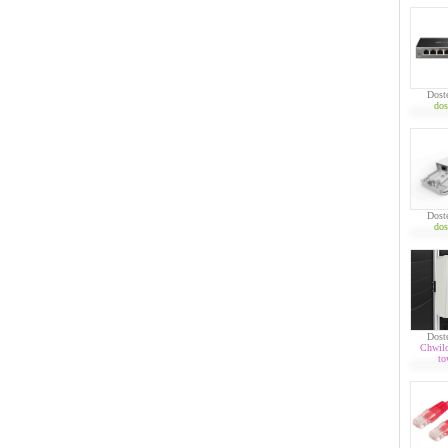
Dost
dos
Dost
dos
Dost
Chwil
to