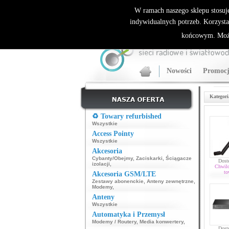
ALLNET.PL Sieci bezprzewodowe - generalny dyst
W ramach naszego sklepu stosuj
indywidualnych potrzeb. Korzysta
końcowym. Może
Nowości
Promocj
Kategori
♻️ Towary refurbished
Wszystkie
Access Pointy
Wszystkie
Akcesoria
Cybanty/Obejmy
,
Zaciskarki
,
Ściągacze
Dost
izolacji
,
Chwil
to
Akcesoria GSM/LTE
Zestawy abonenckie
,
Anteny zewnętrzne
,
Modemy
,
Anteny
Wszystkie
Automatyka i Przemysł
Modemy / Routery
,
Media konwertery
,
Dost