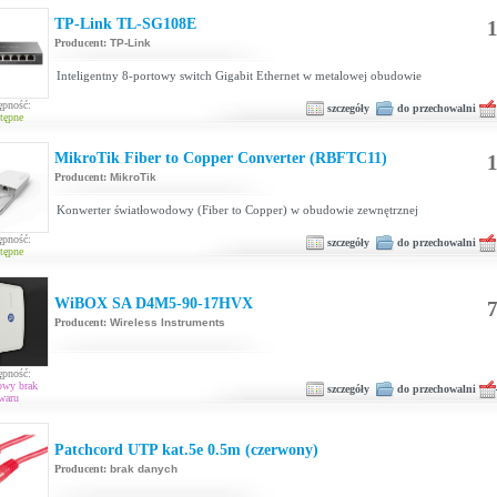
TP-Link TL-SG108E
1
Producent:
TP-Link
Inteligentny 8-portowy switch Gigabit Ethernet w metalowej obudowie
ępność:
szczegóły
do przechowalni
tępne
MikroTik Fiber to Copper Converter (RBFTC11)
1
Producent:
MikroTik
Konwerter światłowodowy (Fiber to Copper) w obudowie zewnętrznej
ępność:
szczegóły
do przechowalni
tępne
WiBOX SA D4M5-90-17HVX
7
Producent:
Wireless Instruments
ępność:
owy brak
szczegóły
do przechowalni
waru
Patchcord UTP kat.5e 0.5m (czerwony)
Producent:
brak danych