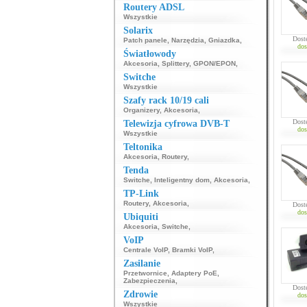
Routery ADSL
Wszystkie
Solarix
Dost
Patch panele
,
Narzędzia
,
Gniazdka
,
dos
Światłowody
Akcesoria
,
Splittery
,
GPON/EPON
,
Switche
Wszystkie
Szafy rack 10/19 cali
Organizery
,
Akcesoria
,
Dost
Telewizja cyfrowa DVB-T
dos
Wszystkie
Teltonika
Akcesoria
,
Routery
,
Tenda
Switche
,
Inteligentny dom
,
Akcesoria
,
TP-Link
Routery
,
Akcesoria
,
Dost
dos
Ubiquiti
Akcesoria
,
Switche
,
VoIP
Centrale VoIP
,
Bramki VoIP
,
Zasilanie
Przetwornice
,
Adaptery PoE
,
Zabezpieczenia
,
Dost
Zdrowie
dos
Wszystkie