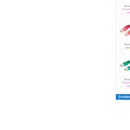
Dost
Chwil
to
Dost
dos
Dost
Chwil
to
Produk
Strona
39
40
4
76
77
7
109
110
135
136
161
162
187
188
213
214
239
240