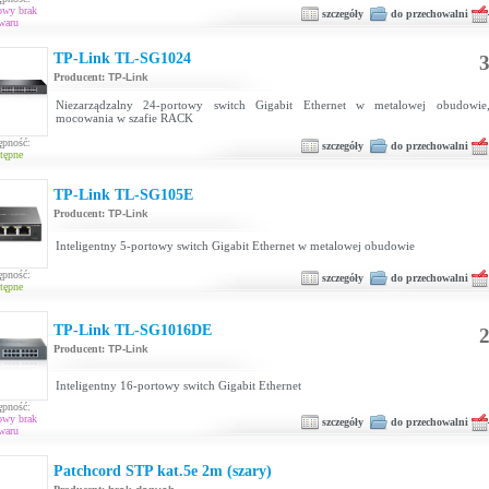
owy brak
szczegóły
do przechowalni
waru
TP-Link TL-SG1024
3
Producent:
TP-Link
Niezarządzalny 24-portowy switch Gigabit Ethernet w metalowej obudowie
mocowania w szafie RACK
ępność:
szczegóły
do przechowalni
tępne
TP-Link TL-SG105E
Producent:
TP-Link
Inteligentny 5-portowy switch Gigabit Ethernet w metalowej obudowie
ępność:
szczegóły
do przechowalni
tępne
TP-Link TL-SG1016DE
2
Producent:
TP-Link
Inteligentny 16-portowy switch Gigabit Ethernet
ępność:
owy brak
szczegóły
do przechowalni
waru
Patchcord STP kat.5e 2m (szary)