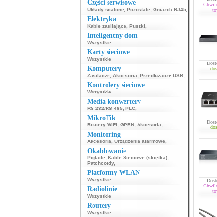
Części serwisowe
Chwil
Układy scalone
,
Pozostałe
,
Gniazda RJ45
,
to
Elektryka
Kable zasilające
,
Puszki
,
Inteligentny dom
Wszystkie
Karty sieciowe
Wszystkie
Dost
Komputery
dos
Zasilacze
,
Akcesoria
,
Przedłużacze USB
,
Kontrolery sieciowe
Wszystkie
Media konwertery
RS-232/RS-485
,
PLC
,
MikroTik
Dost
Routery WiFi
,
GPEN
,
Akcesoria
,
dos
Monitoring
Akcesoria
,
Urządzenia alarmowe
,
Okablowanie
Pigtaile
,
Kable Sieciowe (skrętka)
,
Patchcordy
,
Platformy WLAN
Wszystkie
Dost
Chwil
Radiolinie
to
Wszystkie
Routery
Wszystkie