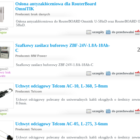
Osłona antyzakłóceniowa dla RouterBoard
OmniTIK
Producent:
brak danych
Osłona antyzakłóceniowa do RouterBOARD Omnitik U-5HnD oraz RouterBOARD O
5HnD.
ępność:
szczegóły
do przechowalni
tępne
Szafkowy zasilacz buforowy ZBF-24V-1.8A-18Ah-
2
C
Producent:
MW Power
Szafkowy zasilacz buforowy ZBF-24V-1.8A-18Ah-C
ępność:
owy brak
szczegóły
do przechowalni
waru
Uchwyt odciągowy Telcom AC-10, L-360, 5-8mm
Producent:
Telcom
Uchwyt odciągowy polecany do uniwersalnych kabli okrągłych o średnicy zewnę
8.0mm.
ępność:
szczegóły
do przechowalni
tępne
Uchwyt odciągowy Telcom AC-05, L-275, 3-6mm
Producent:
Telcom
Uchwyt odciągowy polecany do uniwersalnych kabli okrągłych o średnicy zewnę