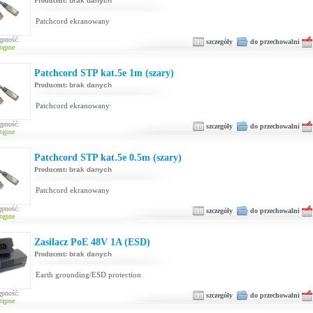
Producent:
brak danych
Patchcord ekranowany
ępność:
szczegóły
do przechowalni
tępne
Patchcord STP kat.5e 1m (szary)
Producent:
brak danych
Patchcord ekranowany
ępność:
szczegóły
do przechowalni
tępne
Patchcord STP kat.5e 0.5m (szary)
Producent:
brak danych
Patchcord ekranowany
ępność:
szczegóły
do przechowalni
tępne
Zasilacz PoE 48V 1A (ESD)
Producent:
brak danych
Earth grounding/ESD protection
ępność:
szczegóły
do przechowalni
tępne