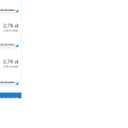
do koszyka
2,70 zł
2,20 zł netto
do koszyka
2,70 zł
2,20 zł netto
do koszyka
4
35
36
37
38
1
72
73
74
75
106
107
108
2
133
134
158
159
160
184
185
186
210
211
212
236
237
238
262
263
264