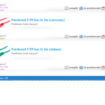
ępność:
owy brak
szczegóły
do przechowalni
waru
Patchcord UTP kat.5e 2m (czerwony)
Producent:
brak danych
ępność:
szczegóły
do przechowalni
tępne
Patchcord UTP kat.5e 2m (zielony)
Producent:
brak danych
ępność:
owy brak
szczegóły
do przechowalni
waru
tów: 22
:
1
2
3
4
5
6
7
8
9
10
11
12
13
14
15
16
17
18
19
20
21
22
23
24
25
26
27
28
29
30
31
32
33
3
1
42
43
44
45
46
47
48
49
50
51
52
53
54
55
56
57
58
59
60
61
62
63
64
65
66
67
68
69
70
7
8
79
80
81
82
83
84
85
86
87
88
89
90
91
92
93
94
95
96
97
98
99
100
101
102
103
104
105
111
112
113
114
115
116
117
118
119
120
121
122
123
124
125
126
127
128
129
130
131
13
137
138
139
140
141
142
143
144
145
146
147
148
149
150
151
152
153
154
155
156
157
163
164
165
166
167
168
169
170
171
172
173
174
175
176
177
178
179
180
181
182
183
189
190
191
192
193
194
195
196
197
198
199
200
201
202
203
204
205
206
207
208
209
215
216
217
218
219
220
221
222
223
224
225
226
227
228
229
230
231
232
233
234
235
241
242
243
244
245
246
247
248
249
250
251
252
253
254
255
256
257
258
259
260
261