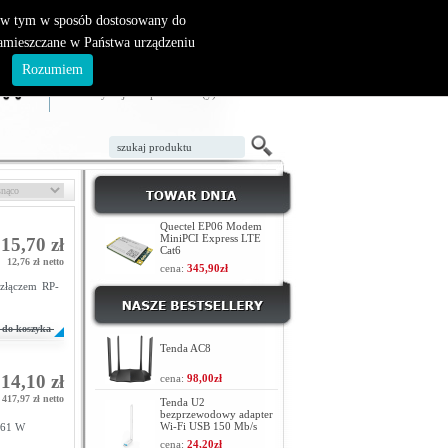
, w tym w sposób dostosowany do
zamieszczane w Państwa urządzeniu
ZAŁÓŻ KONTO
LOGOWANIE
.
Rozumiem
TWÓJ KOSZYK
W koszyku jest 0 produktów(y)
Quectel EP06 Modem
MiniPCI Express LTE
15,70 zł
Cat6
12,76 zł netto
cena:
345,90zł
złączem RP-
do koszyka
Tenda AC8
14,10 zł
cena:
98,00zł
417,97 zł netto
Tenda U2
bezprzewodowy adapter
Wi-Fi USB 150 Mb/s
 61 W
cena:
24,20zł