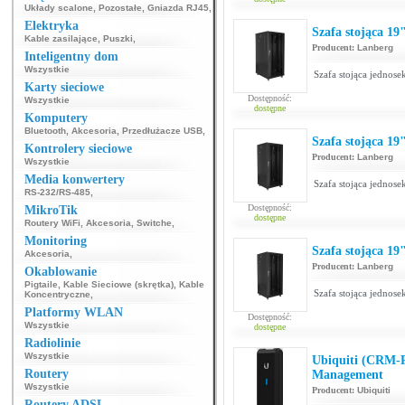
Układy scalone
,
Pozostałe
,
Gniazda RJ45
,
Elektryka
Szafa stojąca 1
Kable zasilające
,
Puszki
,
Producent:
Lanberg
Inteligentny dom
Wszystkie
Szafa stojąca jednos
Karty sieciowe
Dostępność:
Wszystkie
dostępne
Komputery
Bluetooth
,
Akcesoria
,
Przedłużacze USB
,
Szafa stojąca 1
Kontrolery sieciowe
Producent:
Lanberg
Wszystkie
Media konwertery
Szafa stojąca jednos
RS-232/RS-485
,
Dostępność:
MikroTik
dostępne
Routery WiFi
,
Akcesoria
,
Switche
,
Monitoring
Szafa stojąca 1
Akcesoria
,
Producent:
Lanberg
Okablowanie
Pigtaile
,
Kable Sieciowe (skrętka)
,
Kable
Szafa stojąca jednos
Koncentryczne
,
Platformy WLAN
Dostępność:
Wszystkie
dostępne
Radiolinie
Wszystkie
Ubiquiti (CRM-P
Routery
Management
Wszystkie
Producent:
Ubiquiti
Routery ADSL