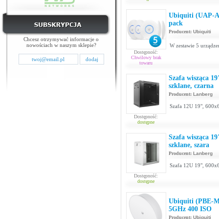
Ubiquiti (UAP-
pack
Producent:
Ubiquiti
Chcesz otrzymywać informacje o
nowościach w naszym sklepie?
W zestawie 5 urządzeń
Dostępność:
Chwilowy brak
towaru
Szafa wisząca 1
szklane, czarna
Producent:
Lanberg
Szafa 12U 19", 600x
Dostępność:
dostępne
Szafa wisząca 1
szklane, szara
Producent:
Lanberg
Szafa 12U 19", 600x
Dostępność:
dostępne
Ubiquiti (PBE-
5GHz 400 ISO
Producent:
Ubiquiti