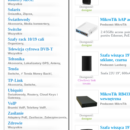
Wszystkie
Dostępność:
Solarix
dostępne
Gniazdka
,
Złącza
,
Światłowody
MikroTik hAP a
Akcesoria
,
Media konwertery
,
Producent:
MikroTik
Switche
2.4/5GHz access poin
Wszystkie
portów Ethernet, PoE
Szafy rack 10/19 cali
Dostępność:
Organizery
,
dostępne
Telewizja cyfrowa DVB-T
Wszystkie
Szafa wisząca 1
Teltonika
szklane, czarna
Akcesoria
,
Lokalizatory GPS
,
Anteny
,
Producent:
Lanberg
Tenda
Szafa 22U 19", 600x
Switche
,
⚡ Tenda Money Back!
,
Dostępność:
TP-Link
Chwilowy brak
towaru
Akcesoria
,
Switche
,
Ubiquiti
MikroTik RB43
Światłowody
,
Routery
,
Cloud Keys i
Gateway
,
wewnętrzna
VoIP
Producent:
MikroTik
Bramki VoIP
,
Telefony VoIP
,
Zasilanie
Dostępność:
Adaptery PoE
,
Zasilacze
,
Zabezpieczenia
,
dostępne
Zdrowie
Szafa wisząca 1
Wszystkie