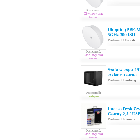
Dostępność:
Chwilowy brak
towaru
Ubiquiti (PBE-
5GHz 300 ISO
Producent:
Ubiquiti
Dostępność:
Chwilowy brak
towaru
Szafa wisząca 1
szklane, czarna
Producent:
Lanberg
Dostępność:
dostępne
Intenso Dysk Z
Czarny 2,5'' USB
Producent:
Intenso
Dostępność:
Chwilowy brak
towaru