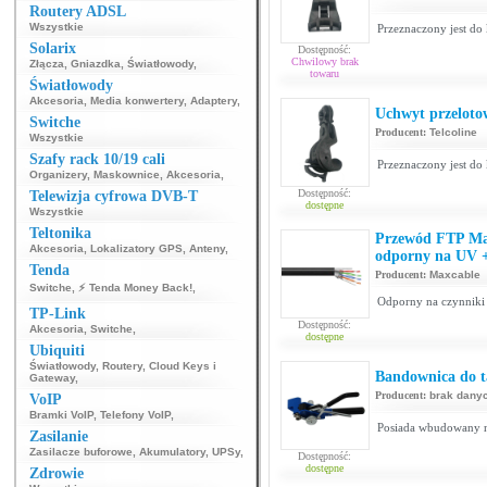
Routery ADSL
Wszystkie
Przeznaczony jest do 
Solarix
Dostępność:
Chwilowy brak
Złącza
,
Gniazdka
,
Światłowody
,
towaru
Światłowody
Akcesoria
,
Media konwertery
,
Adaptery
,
Uchwyt przeloto
Switche
Producent:
Telcoline
Wszystkie
Szafy rack 10/19 cali
Przeznaczony jest do 
Organizery
,
Maskownice
,
Akcesoria
,
Dostępność:
Telewizja cyfrowa DVB-T
dostępne
Wszystkie
Teltonika
Przewód FTP Max
Akcesoria
,
Lokalizatory GPS
,
Anteny
,
odporny na UV +
Tenda
Producent:
Maxcable
Switche
,
⚡ Tenda Money Back!
,
Odporny na czynniki
TP-Link
Dostępność:
Akcesoria
,
Switche
,
dostępne
Ubiquiti
Światłowody
,
Routery
,
Cloud Keys i
Bandownica do t
Gateway
,
Producent:
brak dany
VoIP
Bramki VoIP
,
Telefony VoIP
,
Posiada wbudowany nó
Zasilanie
Zasilacze buforowe
,
Akumulatory
,
UPSy
,
Dostępność:
dostępne
Zdrowie