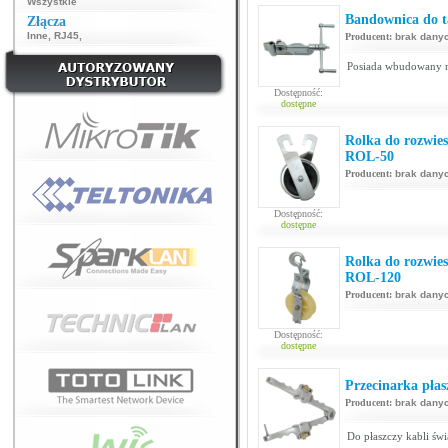
Wszystkie
Bandownica do t
Złącza
Inne
,
RJ45
,
Producent:
brak dany
Posiada wbudowany nó
Dostępność:
dostępne
Rolka do rozwies
ROL-50
Producent:
brak dany
Dostępność:
dostępne
Rolka do rozwies
ROL-120
Producent:
brak dany
Dostępność:
dostępne
Przecinarka płas
Producent:
brak dany
Do płaszczy kabli ś