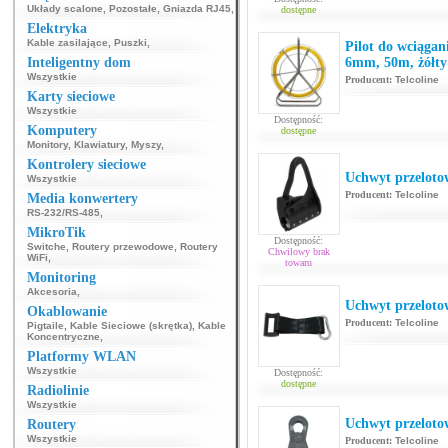
Układy scalone
,
Pozostałe
,
Gniazda RJ45
,
dostępne
Elektryka
Kable zasilające
,
Puszki
,
Pilot do wciągan
Inteligentny dom
6mm, 50m, żółty
Wszystkie
Producent:
Telcoline
Karty sieciowe
Wszystkie
Dostępność:
Komputery
dostępne
Monitory
,
Klawiatury
,
Myszy
,
Kontrolery sieciowe
Uchwyt przelo
Wszystkie
Producent:
Telcoline
Media konwertery
RS-232/RS-485
,
MikroTik
Dostępność:
Switche
,
Routery przewodowe
,
Routery
Chwilowy brak
WiFi
,
towaru
Monitoring
Akcesoria
,
Uchwyt przelot
Okablowanie
Producent:
Telcoline
Pigtaile
,
Kable Sieciowe (skrętka)
,
Kable
Koncentryczne
,
Platformy WLAN
Wszystkie
Dostępność:
dostępne
Radiolinie
Wszystkie
Uchwyt przeloto
Routery
Wszystkie
Producent:
Telcoline