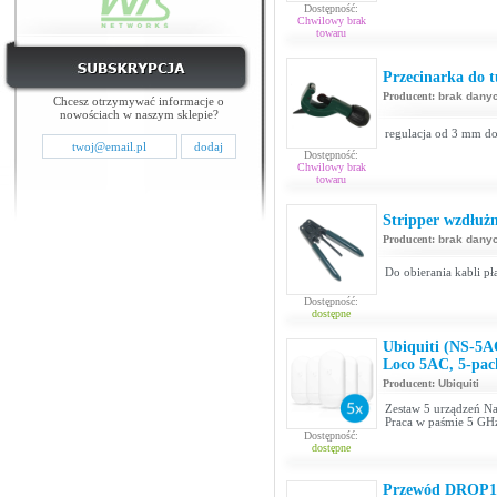
Dostępność:
Chwilowy brak
towaru
Przecinarka do 
Producent:
brak dany
Chcesz otrzymywać informacje o
nowościach w naszym sklepie?
regulacja od 3 mm d
Dostępność:
Chwilowy brak
towaru
Stripper wzdłużn
Producent:
brak dany
Do obierania kabli p
Dostępność:
dostępne
Ubiquiti (NS-5
Loco 5AC, 5-pac
Producent:
Ubiquiti
Zestaw 5 urządzeń Nan
Praca w paśmie 5 GHz
Dostępność:
dostępne
Przewód DROP10