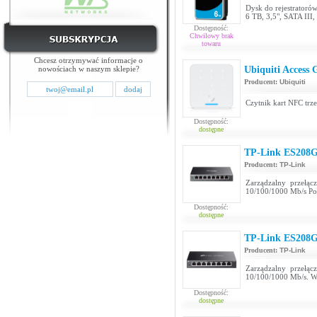
Dysk do rejestrator
6 TB, 3,5", SATA III
Dostępność:
Chwilowy brak
towaru
Chcesz otrzymywać informacje o
nowościach w naszym sklepie?
Ubiquiti Access
Producent:
Ubiquiti
Czytnik kart NFC trze
Dostępność:
dostępne
TP-Link ES208
Producent:
TP-Link
Zarządzalny przełą
10/100/1000 Mb/s Po
Dostępność:
dostępne
TP-Link ES208
Producent:
TP-Link
Zarządzalny przełą
10/100/1000 Mb/s. W
Dostępność:
dostępne