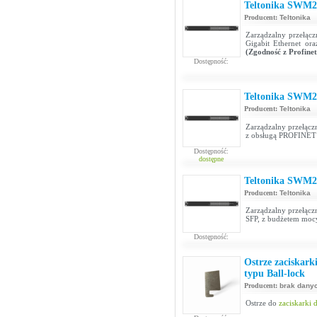
Teltonika SWM2
Producent:
Teltonika
Zarządzalny przełącz
Gigabit Ethernet o
(Zgodność z Profinet
Dostępność:
Teltonika SWM2
Producent:
Teltonika
Zarządzalny przełącz
z obsługą PROFINE
Dostępność:
dostępne
Teltonika SWM2
Producent:
Teltonika
Zarządzalny przełącz
SFP, z budżetem mo
Dostępność:
Ostrze zaciskarki
typu Ball-lock
Producent:
brak dany
Ostrze do
zaciskarki 