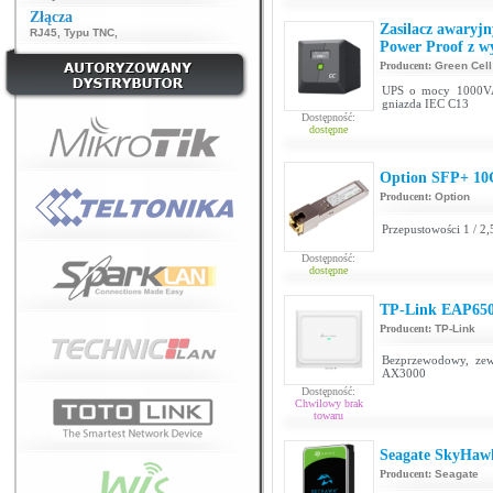
Złącza
Zasilacz awaryj
RJ45
,
Typu TNC
,
Power Proof z 
Producent:
Green Cell
UPS o mocy 1000VA
gniazda IEC C13
Dostępność:
dostępne
Option SFP+ 10
Producent:
Option
Przepustowości 1 / 2
Dostępność:
dostępne
TP-Link EAP650
Producent:
TP-Link
Bezprzewodowy, ze
AX3000
Dostępność:
Chwilowy brak
towaru
Seagate SkyHaw
Producent:
Seagate