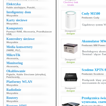
Chwilowy brak
Elektryka
towaru
Kable zasilające
,
Puszki
,
Inteligentny dom
Cudy M1500
Wszystkie
Producent:
Cudy
Karty sieciowe
Wszystkie
Gigabitowy system W
Komputery
Dostępność:
Pamięci RAM
,
Akcesoria
,
Przedłużacze
dostępne
USB
,
Kontrolery sieciowe
Akumulator MW
Wszystkie
Producent:
MW Power
Media konwertery
2WIRE
,
PLC
,
Bezobsługowy akumu
Terminal / złącze: Fa
MikroTik
Akcesoria
,
Dostępność:
dostępne
Monitoring
Akcesoria
,
Scodeno XPTN-
Okablowanie
Producent:
Scodeno
Pigtaile
,
Kable Sieciowe (skrętka)
,
Patchcordy
,
Przełącznik klasy pr
Platformy WLAN
mocowaniem do szy
Wszystkie
Dostępność:
Radiolinie
dostępne
Wszystkie
Routery
Przełącznica św
Wszystkie
wysuwana, czarn
Routery ADSL
Producent:
StalFlex