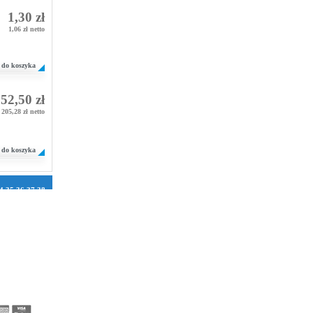
1,30 zł
1,06 zł netto
do koszyka
52,50 zł
205,28 zł netto
do koszyka
4
35
36
37
38
1
72
73
74
75
106
107
108
2
133
134
158
159
160
184
185
186
210
211
212
236
237
238
262
263
264
288
289
290
314
315
316
340
341
342
366
367
368