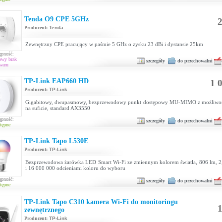
Tenda O9 CPE 5GHz
2
Producent:
Tenda
Zewnętrzny CPE pracujący w paśmie 5 GHz o zysku 23 dBi i dystansie 25km
ępność:
owy brak
szczegóły
do przechowalni
waru
TP-Link EAP660 HD
1 0
Producent:
TP-Link
Gigabitowy, dwupasmowy, bezprzewodowy punkt dostępowy MU-MIMO z możliwoś
na suficie, standard AX3550
ępność:
szczegóły
do przechowalni
tępne
TP-Link Tapo L530E
Producent:
TP-Link
Bezprzewodowa żarówka LED Smart Wi-Fi ze zmiennym kolorem światła, 806 lm, 
i 16 000 000 odcieniami koloru do wyboru
ępność:
szczegóły
do przechowalni
tępne
TP-Link Tapo C310 kamera Wi-Fi do monitoringu
1
zewnętrznego
Producent:
TP-Link