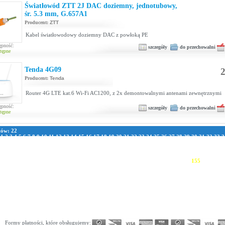
Światłowód ZTT 2J DAC doziemny, jednotubowy,
śr. 5.3 mm, G.657A1
Producent:
ZTT
Kabel światłowodowy doziemny DAC z powłoką PE
ępność:
szczegóły
do przechowalni
tępne
Tenda 4G09
2
Producent:
Tenda
Router 4G LTE kat.6 Wi-Fi AC1200, z 2x demontowalnymi antenami zewnętrznymi
ępność:
szczegóły
do przechowalni
tępne
tów: 22
:
1
2
3
4
5
6
7
8
9
10
11
12
13
14
15
16
17
18
19
20
21
22
23
24
25
26
27
28
29
30
31
32
33
3
1
42
43
44
45
46
47
48
49
50
51
52
53
54
55
56
57
58
59
60
61
62
63
64
65
66
67
68
69
70
7
8
79
80
81
82
83
84
85
86
87
88
89
90
91
92
93
94
95
96
97
98
99
100
101
102
103
104
105
111
112
113
114
115
116
117
118
119
120
121
122
123
124
125
126
127
128
129
130
131
13
137
138
139
140
141
142
143
144
145
146
147
148
149
150
151
152
153
154
155
156
157
163
164
165
166
167
168
169
170
171
172
173
174
175
176
177
178
179
180
181
182
183
189
190
191
192
193
194
195
196
197
198
199
200
201
202
203
204
205
206
207
208
209
215
216
217
218
219
220
221
222
223
224
225
226
227
228
229
230
231
232
233
234
235
241
242
243
244
245
246
247
248
249
250
251
252
253
254
255
256
257
258
259
260
261
267
268
269
270
271
272
273
274
275
276
277
278
279
280
281
282
283
284
285
286
287
293
294
295
296
297
298
299
300
301
302
303
304
305
306
307
308
309
310
311
312
313
319
320
321
322
323
324
325
326
327
328
329
330
331
332
333
334
335
336
337
338
339
345
346
347
348
349
350
351
352
353
354
355
356
357
358
359
360
361
362
363
364
365
371
372
373
374
375
376
377
378
379
380
381
382
383
384
385
386
387
388
Formy płatności, które obsługujemy: