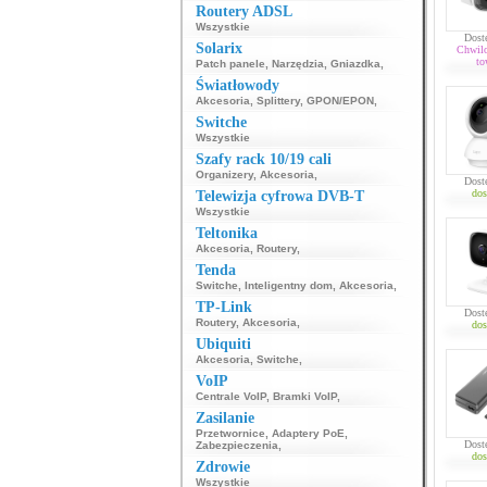
Routery ADSL
Wszystkie
Dost
Solarix
Chwil
to
Patch panele
,
Narzędzia
,
Gniazdka
,
Światłowody
Akcesoria
,
Splittery
,
GPON/EPON
,
Switche
Wszystkie
Szafy rack 10/19 cali
Organizery
,
Akcesoria
,
Dost
dos
Telewizja cyfrowa DVB-T
Wszystkie
Teltonika
Akcesoria
,
Routery
,
Tenda
Switche
,
Inteligentny dom
,
Akcesoria
,
TP-Link
Dost
Routery
,
Akcesoria
,
dos
Ubiquiti
Akcesoria
,
Switche
,
VoIP
Centrale VoIP
,
Bramki VoIP
,
Zasilanie
Przetwornice
,
Adaptery PoE
,
Dost
Zabezpieczenia
,
dos
Zdrowie
Wszystkie