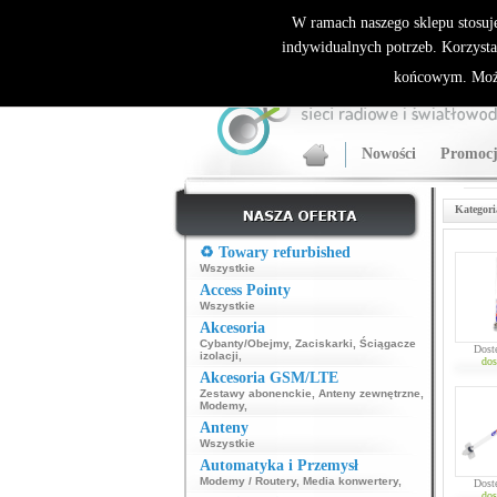
ALLNET.PL Sieci bezprzewodowe - generalny dyst
W ramach naszego sklepu stosuj
indywidualnych potrzeb. Korzysta
końcowym. Może
Nowości
Promocj
Kategori
♻️ Towary refurbished
Wszystkie
Access Pointy
Wszystkie
Akcesoria
Cybanty/Obejmy
,
Zaciskarki
,
Ściągacze
Dost
izolacji
,
dos
Akcesoria GSM/LTE
Zestawy abonenckie
,
Anteny zewnętrzne
,
Modemy
,
Anteny
Wszystkie
Automatyka i Przemysł
Modemy / Routery
,
Media konwertery
,
Dost
dos