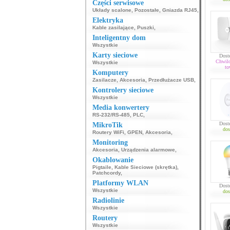
Części serwisowe
Układy scalone
,
Pozostałe
,
Gniazda RJ45
,
Elektryka
Kable zasilające
,
Puszki
,
Inteligentny dom
Wszystkie
Karty sieciowe
Dost
Chwil
Wszystkie
to
Komputery
Zasilacze
,
Akcesoria
,
Przedłużacze USB
,
Kontrolery sieciowe
Wszystkie
Media konwertery
RS-232/RS-485
,
PLC
,
Dost
MikroTik
dos
Routery WiFi
,
GPEN
,
Akcesoria
,
Monitoring
Akcesoria
,
Urządzenia alarmowe
,
Okablowanie
Pigtaile
,
Kable Sieciowe (skrętka)
,
Patchcordy
,
Platformy WLAN
Dost
Wszystkie
dos
Radiolinie
Wszystkie
Routery
Wszystkie