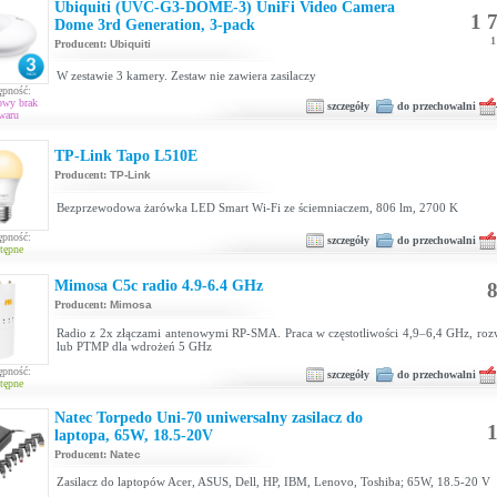
Ubiquiti (UVC-G3-DOME-3) UniFi Video Camera
1 7
Dome 3rd Generation, 3-pack
1
Producent:
Ubiquiti
W zestawie 3 kamery. Zestaw nie zawiera zasilaczy
ępność:
owy brak
szczegóły
do przechowalni
waru
TP-Link Tapo L510E
Producent:
TP-Link
Bezprzewodowa żarówka LED Smart Wi-Fi ze ściemniaczem, 806 lm, 2700 K
ępność:
szczegóły
do przechowalni
tępne
Mimosa C5c radio 4.9-6.4 GHz
8
Producent:
Mimosa
Radio z 2x złączami antenowymi RP-SMA. Praca w częstotliwości 4,9–6,4 GHz, roz
lub PTMP dla wdrożeń 5 GHz
ępność:
szczegóły
do przechowalni
tępne
Natec Torpedo Uni-70 uniwersalny zasilacz do
1
laptopa, 65W, 18.5-20V
Producent:
Natec
Zasilacz do laptopów Acer, ASUS, Dell, HP, IBM, Lenovo, Toshiba; 65W, 18.5-20 V