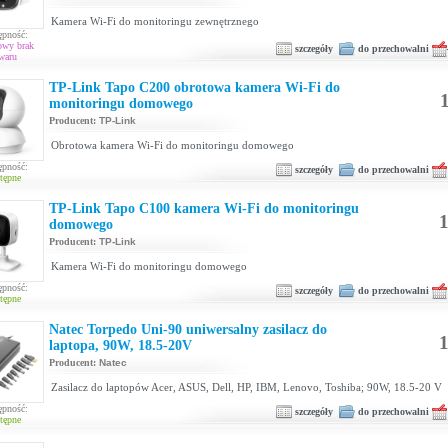
Kamera Wi-Fi do monitoringu zewnętrznego
ępność:
owy brak
szczegóły
do przechowalni
waru
TP-Link Tapo C200 obrotowa kamera Wi-Fi do
1
monitoringu domowego
Producent:
TP-Link
Obrotowa kamera Wi-Fi do monitoringu domowego
ępność:
szczegóły
do przechowalni
tępne
TP-Link Tapo C100 kamera Wi-Fi do monitoringu
1
domowego
Producent:
TP-Link
Kamera Wi-Fi do monitoringu domowego
ępność:
szczegóły
do przechowalni
tępne
Natec Torpedo Uni-90 uniwersalny zasilacz do
1
laptopa, 90W, 18.5-20V
Producent:
Natec
Zasilacz do laptopów Acer, ASUS, Dell, HP, IBM, Lenovo, Toshiba; 90W, 18.5-20 V
ępność:
szczegóły
do przechowalni
tępne