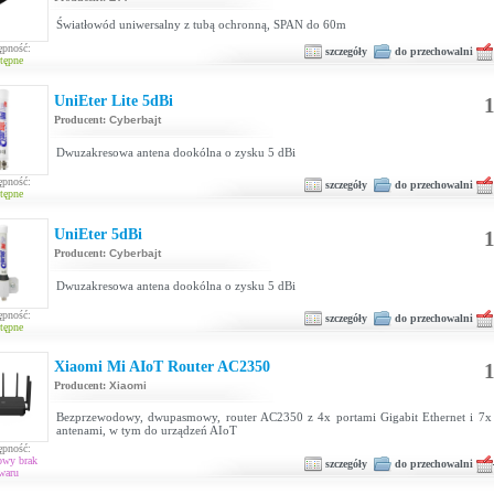
Światłowód uniwersalny z tubą ochronną, SPAN do 60m
ępność:
szczegóły
do przechowalni
tępne
UniEter Lite 5dBi
1
Producent:
Cyberbajt
Dwuzakresowa antena dookólna o zysku 5 dBi
ępność:
szczegóły
do przechowalni
tępne
UniEter 5dBi
1
Producent:
Cyberbajt
Dwuzakresowa antena dookólna o zysku 5 dBi
ępność:
szczegóły
do przechowalni
tępne
Xiaomi Mi AIoT Router AC2350
1
Producent:
Xiaomi
Bezprzewodowy, dwupasmowy, router AC2350 z 4x portami Gigabit Ethernet i 7
antenami, w tym do urządzeń AIoT
ępność:
owy brak
szczegóły
do przechowalni
waru