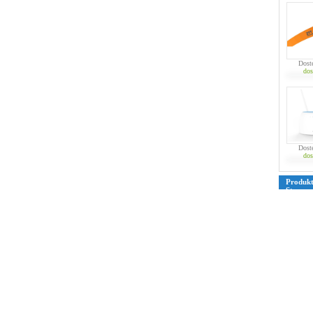
Dost
dos
Dost
dos
Produk
Strona
39
40
4
76
77
7
109
110
135
136
161
162
187
188
213
214
239
240
265
266
291
292
317
318
343
344
369
370