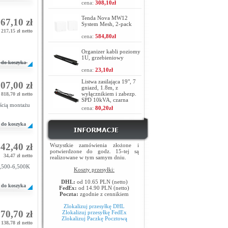
cena:
308,10zł
Tenda Nova MW12
67,10 zł
System Mesh, 2-pack
217,15 zł netto
cena:
584,80zł
Organizer kabli poziomy
1U, grzebieniowy
do koszyka
cena:
23,10zł
Listwa zasilająca 19", 7
07,00 zł
gniazd, 1.8m, z
wyłącznikiem i zabezp.
818,70 zł netto
SPD 10kVA, czarna
cią montażu
cena:
80,20zł
do koszyka
42,40 zł
Wszystkie zamówienia złożone i
potwierdzone do godz. 15-tej są
34,47 zł netto
realizowane w tym samym dniu.
2,500-6,500K
Koszty przesyłki:
DHL:
od 10.65 PLN (netto)
do koszyka
FedEx:
od 14.90 PLN (netto)
Poczta:
zgodnie z cennikiem
Zlokalizuj przesyłkę DHL
70,70 zł
Zlokalizuj przesyłkę FedEx
Zlokalizuj Paczkę Pocztową
138,78 zł netto