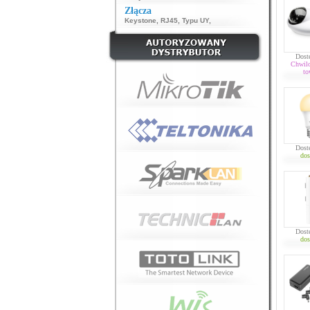
Złącza
Keystone
,
RJ45
,
Typu UY
,
Dost
Chwil
to
Dost
dos
Dost
dos