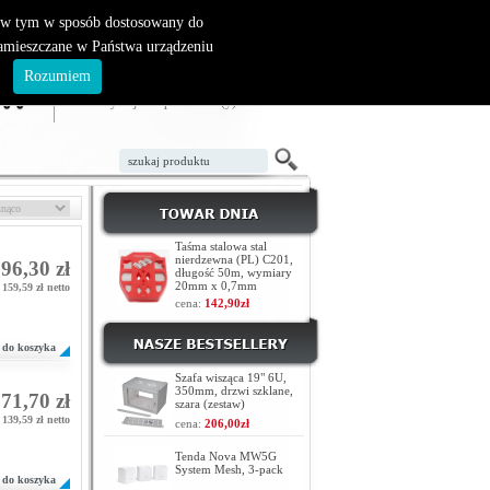
, w tym w sposób dostosowany do
zamieszczane w Państwa urządzeniu
ZAŁÓŻ KONTO
LOGOWANIE
.
Rozumiem
TWÓJ KOSZYK
W koszyku jest 0 produktów(y)
Taśma stalowa stal
nierdzewna (PL) C201,
96,30 zł
długość 50m, wymiary
20mm x 0,7mm
159,59 zł netto
cena:
142,90zł
do koszyka
Szafa wisząca 19" 6U,
350mm, drzwi szklane,
71,70 zł
szara (zestaw)
139,59 zł netto
cena:
206,00zł
Tenda Nova MW5G
System Mesh, 3-pack
do koszyka