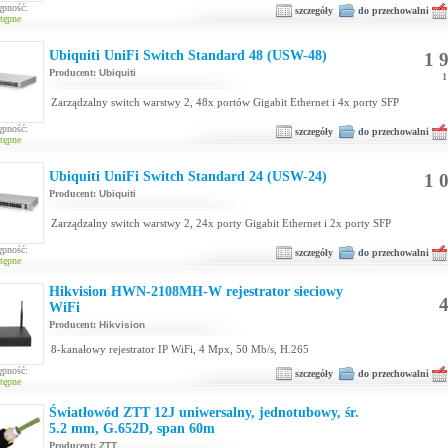
ępność:
szczegóły
do przechowalni
tępne
Ubiquiti UniFi Switch Standard 48 (USW-48)
1 9
Producent:
Ubiquiti
1
Zarządzalny switch warstwy 2, 48x portów Gigabit Ethernet i 4x porty SFP
ępność:
szczegóły
do przechowalni
tępne
Ubiquiti UniFi Switch Standard 24 (USW-24)
1 0
Producent:
Ubiquiti
Zarządzalny switch warstwy 2, 24x porty Gigabit Ethernet i 2x porty SFP
ępność:
szczegóły
do przechowalni
tępne
Hikvision HWN-2108MH-W rejestrator sieciowy
4
WiFi
Producent:
Hikvision
8-kanałowy rejestrator IP WiFi, 4 Mpx, 50 Mb/s, H.265
ępność:
szczegóły
do przechowalni
tępne
Światłowód ZTT 12J uniwersalny, jednotubowy, śr.
5.2 mm, G.652D, span 60m
Producent:
ZTT