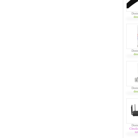
Dost
dos
Dost
dos
Dost
dos
Dost
Chwil
to