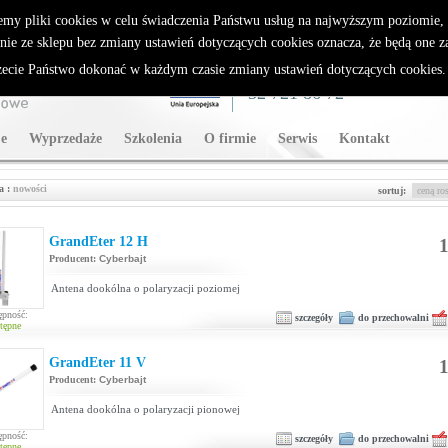
rybutor Sparklan
emy pliki cookies w celu świadczenia Państwu usług na najwyższym poziomie
nie ze sklepu bez zmiany ustawień dotyczących cookies oznacza, że będą one 
cie Państwo dokonać w każdym czasie zmiany ustawień dotyczących cookies
WSPARCIE TECHNICZNE
32 721 86 72
e
Wyprzedaże
Szkolenia
O firmie
Serwis
Kontakt
a :
nowości
sortuj:
GrandEter 12 H
1
Producent:
Cyberbajt
Antena dookólna o polaryzacji poziomej
ępność:
szczegóły
do przechowalni
tępne
GrandEter 11 V
1
Producent:
Cyberbajt
Antena dookólna o polaryzacji pionowej
ępność:
szczegóły
do przechowalni
tępne