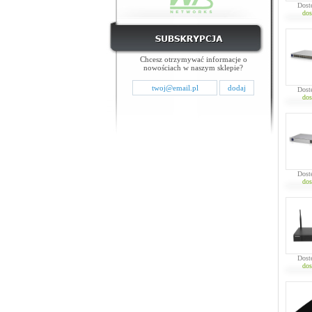
Dost
dos
Chcesz otrzymywać informacje o
nowościach w naszym sklepie?
Dost
dos
Dost
dos
Dost
dos