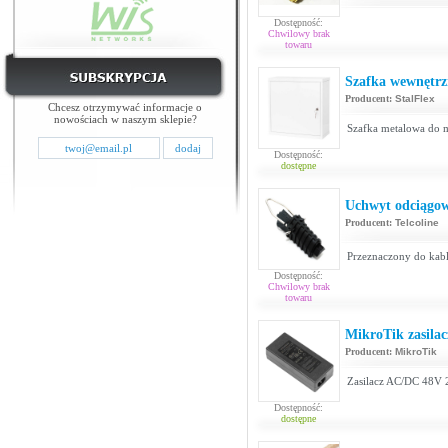
Dostępność:
Chwilowy brak
towaru
Szafka wewnętrz
Producent:
StalFlex
Chcesz otrzymywać informacje o
nowościach w naszym sklepie?
Szafka metalowa do m
Dostępność:
dostępne
Uchwyt odciągow
Producent:
Telcoline
Przeznaczony do kabl
Dostępność:
Chwilowy brak
towaru
MikroTik zasil
Producent:
MikroTik
Zasilacz AC/DC 48V 2
Dostępność:
dostępne