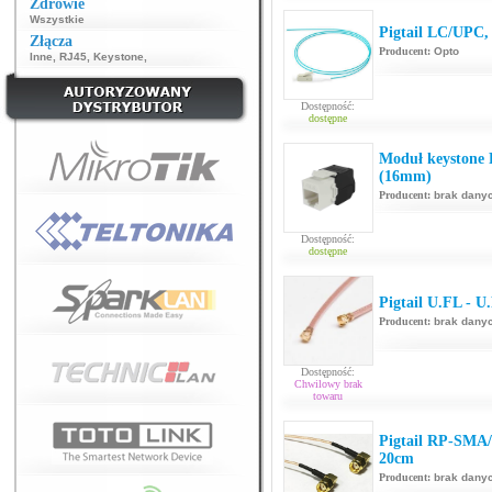
Zdrowie
Wszystkie
Pigtail LC/UPC
Złącza
Producent:
Opto
Inne
,
RJ45
,
Keystone
,
Dostępność:
dostępne
Moduł keystone 
(16mm)
Producent:
brak dany
Dostępność:
dostępne
Pigtail U.FL - U
Producent:
brak dany
Dostępność:
Chwilowy brak
towaru
Pigtail RP-SMA
20cm
Producent:
brak dany