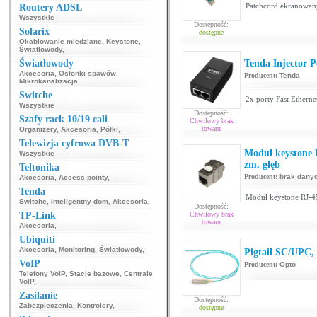
Patchcord ekranowan
Routery ADSL
Wszystkie
Dostępność:
Solarix
dostępne
Okablowanie miedziane
,
Keystone
,
Światłowody
,
Światłowody
Tenda Injector
Akcesoria
,
Osłonki spawów
,
Producent:
Tenda
Mikrokanalizacja
,
Switche
2x porty Fast Ethern
Wszystkie
Dostępność:
Szafy rack 10/19 cali
Chwilowy brak
towaru
Organizery
,
Akcesoria
,
Półki
,
Telewizja cyfrowa DVB-T
Moduł keystone 
Wszystkie
zm. głęb
Teltonika
Producent:
brak dany
Akcesoria
,
Access pointy
,
Tenda
Moduł keystone RJ-45
Switche
,
Inteligentny dom
,
Akcesoria
,
Dostępność:
TP-Link
Chwilowy brak
towaru
Akcesoria
,
Ubiquiti
Akcesoria
,
Monitoring
,
Światłowody
,
Pigtail SC/UPC
VoIP
Producent:
Opto
Telefony VoIP
,
Stacje bazowe
,
Centrale
VoIP
,
Zasilanie
Dostępność:
Zabezpieczenia
,
Kontrolery
,
dostępne