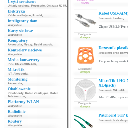
Części serwisowe
towaru
Układy scalone
,
Pozostałe
,
Gniazda RJ45
,
Elektryka
Kabel USB-A(M) 
Kable zasilające
,
Puszki
,
Producent:
Lanberg
Inteligentny dom
Wszystkie
Złącze USB 2.0 Typ-
Karty sieciowe
Dostępność:
Wszystkie
dostępne
Komputery
Akcesoria
,
Myszy
,
Dyski twarde
,
Dozownik plasti
Kontrolery sieciowe
Producent:
brak dany
Wszystkie
Media konwertery
Do przechowywania i
PLC
,
RS-232/RS-485
,
Dostępność:
MikroTik
dostępne
IoT
,
Akcesoria
,
Monitoring
MikroTik LHG 
Akcesoria
,
XL4pack)
Okablowanie
Producent:
MikroTik
Patchcordy
,
Kable Zasilające
,
Kable
Telefoniczne
,
Moc 28 dBm, zysk an
Platformy WLAN
Dostępność:
Wszystkie
dostępne
Radiolinie
Patchcord STP ka
Wszystkie
Producent:
brak dany
Routery
Wszystkie