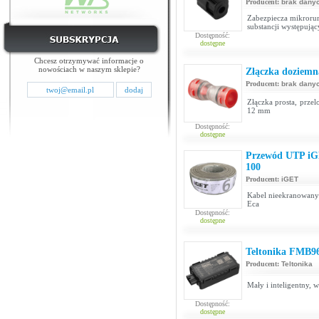
Producent:
brak dany
Zabezpiecza mikroru
substancji występują
Dostępność:
dostępne
Chcesz otrzymywać informacje o
nowościach w naszym sklepie?
Złączka doziemn
Producent:
brak dany
Złączka prosta, prze
12 mm
Dostępność:
dostępne
Przewód UTP iG
100
Producent:
iGET
Kabel nieekranowany 
Eca
Dostępność:
dostępne
Teltonika FMB9
Producent:
Teltonika
Mały i inteligentny, 
Dostępność:
dostępne