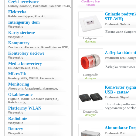
Części serwisowe
Chwilowy brak
towaru
Układy scalone
,
Pozostałe
,
Gniazda RJ45
,
Elektryka
Gniazdo podtynk
Kable zasilające
,
Puszki
,
STP-WH)
Inteligentny dom
Producent:
Solarix
Wszystkie
Ekranowane dwuporto
Karty sieciowe
Wszystkie
Dostępność:
dostępne
Komputery
Zasilacze
,
Akcesoria
,
Przedłużacze USB
,
Zaślepka ciśnie
Kontrolery sieciowe
Wszystkie
Producent:
brak dany
Media konwertery
Zaślepka ciśnieniow
RS-232/RS-485
,
PLC
,
MikroTik
Dostępność:
Routery WiFi
,
GPEN
,
Akcesoria
,
dostępne
Monitoring
Konwerter sygna
Akcesoria
,
Urządzenia alarmowe
,
USB - zestaw
Okablowanie
Producent:
Signal
Pigtaile
,
Kable Sieciowe (skrętka)
,
Patchcordy
,
Umożliwia podłączeni
Platformy WLAN
wyposażonego w złącz
Dostępność:
Wszystkie
dostępne
Radiolinie
Wszystkie
Akumulator Dee
Routery
Wszystkie
Producent:
Volt