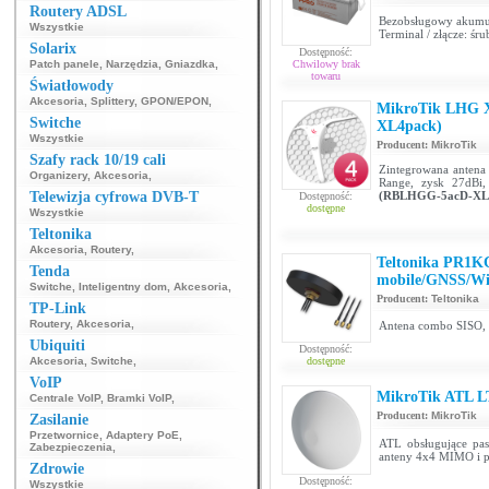
Routery ADSL
Bezobsługowy akumu
Wszystkie
Terminal / złącze: śr
Solarix
Dostępność:
Patch panele
,
Narzędzia
,
Gniazdka
,
Chwilowy brak
towaru
Światłowody
Akcesoria
,
Splittery
,
GPON/EPON
,
MikroTik LHG X
Switche
XL4pack)
Wszystkie
Producent:
MikroTik
Szafy rack 10/19 cali
Zintegrowana antena
Organizery
,
Akcesoria
,
Range, zysk 27dBi,
Telewizja cyfrowa DVB-T
(RBLHGG-5acD-XL
Dostępność:
dostępne
Wszystkie
Teltonika
Akcesoria
,
Routery
,
Teltonika PR1K
Tenda
mobile/GNSS/Wi
Switche
,
Inteligentny dom
,
Akcesoria
,
Producent:
Teltonika
TP-Link
Routery
,
Akcesoria
,
Antena combo SISO,
Ubiquiti
Dostępność:
Akcesoria
,
Switche
,
dostępne
VoIP
MikroTik ATL 
Centrale VoIP
,
Bramki VoIP
,
Producent:
MikroTik
Zasilanie
Przetwornice
,
Adaptery PoE
,
ATL obsługujące pas
Zabezpieczenia
,
anteny 4x4 MIMO i po
Zdrowie
Dostępność:
Wszystkie