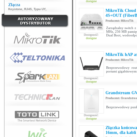
dostępne
Złącza
Keystone
,
RJ45
,
Typu UY
,
MikroTik Cloud
4S+OUT (FiberB
Producent:
MikroTik
Zarządzalny switch z
MHz, 256 MB pamięci
Dostępność:
Dual Boot, wodoodpo
dostępne
MikroTik hAP 
Producent:
MikroTik
Bezprzewodowy rout
portami gigabitowymi
Dostępność:
dostępne
Grandstream G
Producent:
Grandstre
Bezprzewodowy punkt
Dostępność:
dostępne
Złączka końcowa
16mm, dla kabli