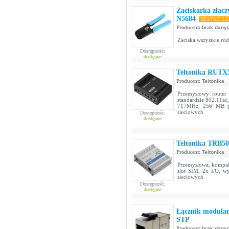
Zaciskarka złąc
N5684
BESTSELL
Producent:
brak dany
Zaciska wszystkie rod
Dostępność:
dostępne
Teltonika RUTX
Producent:
Teltonika
Przemysłowy router
standardzie 802.11a
717MHz, 256 MB pa
sieciowych
Dostępność:
dostępne
Teltonika TRB50
Producent:
Teltonika
Przemysłowa, kompak
slot SIM, 2x I/O, 
sieciowych
Dostępność:
dostępne
Łącznik modularn
STP
Producent:
brak dany