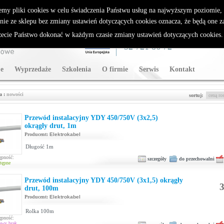
rybutor Sparklan
emy pliki cookies w celu świadczenia Państwu usług na najwyższym poziomie
nie ze sklepu bez zmiany ustawień dotyczących cookies oznacza, że będą one 
cie Państwo dokonać w każdym czasie zmiany ustawień dotyczących cookies
WSPARCIE TECHNICZNE
32 721 86 72
e
Wyprzedaże
Szkolenia
O firmie
Serwis
Kontakt
a :
nowości
sortuj:
Przewód instalacyjny YDY 450/750V (3x2,5)
okrągły drut, 1m
Producent:
Elektrokabel
Długość 1m
ępność:
szczegóły
do przechowalni
tępne
Przewód instalacyjny YDY 450/750V (3x1,5) okrągły
3
drut, 100m
Producent:
Elektrokabel
Rolka 100m
ępność:
owy brak