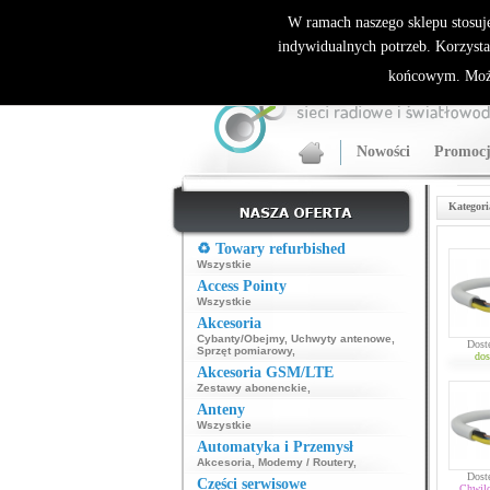
ALLNET.PL Sieci bezprzewodowe - generalny dyst
W ramach naszego sklepu stosuj
indywidualnych potrzeb. Korzysta
końcowym. Może
Nowości
Promocj
Kategori
♻️ Towary refurbished
Wszystkie
Access Pointy
Wszystkie
Akcesoria
Cybanty/Obejmy
,
Uchwyty antenowe
,
Dost
Sprzęt pomiarowy
,
dos
Akcesoria GSM/LTE
Zestawy abonenckie
,
Anteny
Wszystkie
Automatyka i Przemysł
Akcesoria
,
Modemy / Routery
,
Dost
Części serwisowe
Chwil