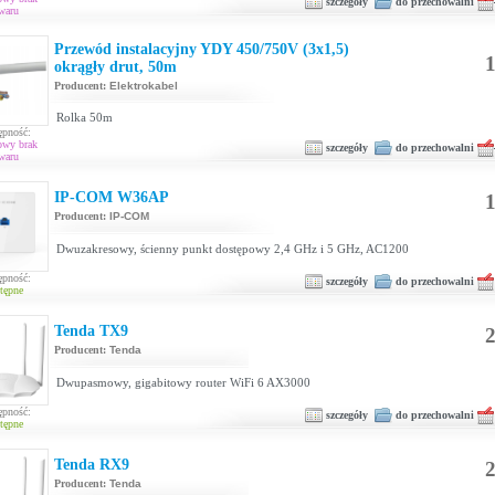
szczegóły
do przechowalni
waru
Przewód instalacyjny YDY 450/750V (3x1,5)
1
okrągły drut, 50m
Producent:
Elektrokabel
Rolka 50m
ępność:
owy brak
szczegóły
do przechowalni
waru
IP-COM W36AP
1
Producent:
IP-COM
Dwuzakresowy, ścienny punkt dostępowy 2,4 GHz i 5 GHz, AC1200
ępność:
szczegóły
do przechowalni
tępne
Tenda TX9
2
Producent:
Tenda
Dwupasmowy, gigabitowy router WiFi 6 AX3000
ępność:
szczegóły
do przechowalni
tępne
Tenda RX9
2
Producent:
Tenda