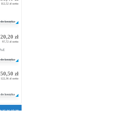
112,52 zł netto
do koszyka
20,20 zł
97,72 zł netto
 PoE
do koszyka
50,50 zł
122,36 zł netto
do koszyka
4
35
36
37
38
1
72
73
74
75
106
107
108
2
133
134
158
159
160
184
185
186