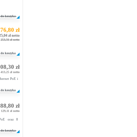
do koszyka
76,80 zł
25,04 zł netto
253,56 zł netto
do koszyka
08,30 zł
413,25 zł netto
hernet PoE i
do koszyka
88,80 zł
 129,11 zł netto
 PoE oraz 8
do koszyka