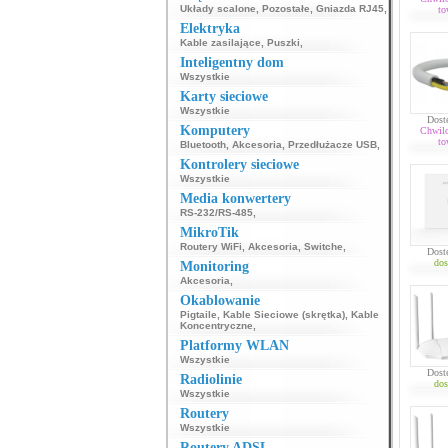
Układy scalone
,
Pozostałe
,
Gniazda RJ45
,
to
Elektryka
Kable zasilające
,
Puszki
,
Inteligentny dom
Wszystkie
Karty sieciowe
Wszystkie
Dost
Komputery
Chwil
to
Bluetooth
,
Akcesoria
,
Przedłużacze USB
,
Kontrolery sieciowe
Wszystkie
Media konwertery
RS-232/RS-485
,
MikroTik
Routery WiFi
,
Akcesoria
,
Switche
,
Dost
dos
Monitoring
Akcesoria
,
Okablowanie
Pigtaile
,
Kable Sieciowe (skrętka)
,
Kable
Koncentryczne
,
Platformy WLAN
Wszystkie
Dost
Radiolinie
dos
Wszystkie
Routery
Wszystkie
Routery ADSL