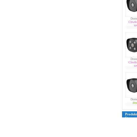
Dost
Chwil
to
Dost
Chwil
to
Dost
dos
Produk
Strona
39
40
4
76
77
7
109
110
135
136
161
162