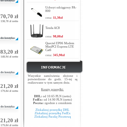
do koszyka
Uchwyt odciągowy PA-
800
70,70 zł
cena:
11,30zł
138,78 zł netto
Tenda AC8
cena:
98,00zł
do koszyka
Quectel EP06 Modem
MiniPCI Express LTE
Cat6
83,20 zł
cena:
345,90zł
148,94 zł netto
do koszyka
Wszystkie zamówienia złożone i
potwierdzone do godz. 15-tej są
realizowane w tym samym dniu.
21,20 zł
Koszty przesyłki:
179,84 zł netto
DHL:
od 10.65 PLN (netto)
FedEx:
od 14.90 PLN (netto)
Poczta:
zgodnie z cennikiem
do koszyka
Zlokalizuj przesyłkę DHL
Zlokalizuj przesyłkę FedEx
Zlokalizuj Paczkę Pocztową
21,20 zł
179,84 zł netto