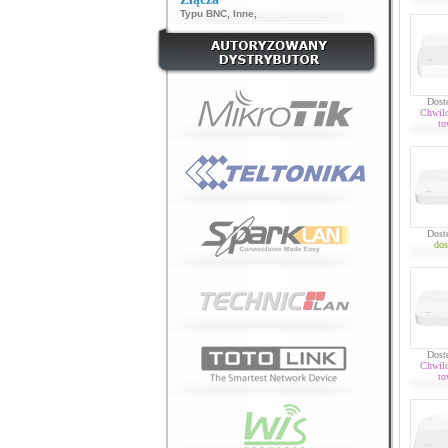
Typu BNC
,
Inne
,
Dost
Chwil
to
Dost
dos
Dost
Chwil
to