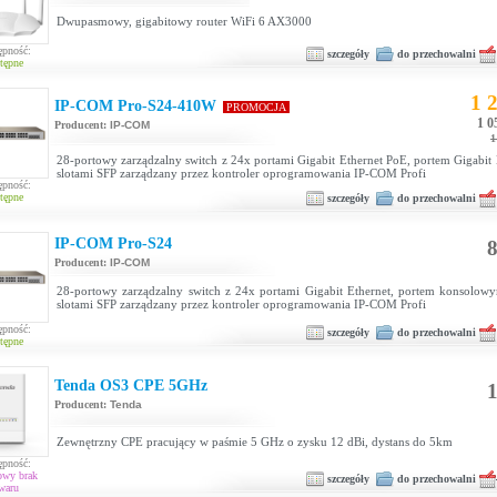
Dwupasmowy, gigabitowy router WiFi 6 AX3000
ępność:
szczegóły
do przechowalni
tępne
1 2
IP-COM Pro-S24-410W
PROMOCJA
1 0
Producent:
IP-COM
1
28-portowy zarządzalny switch z 24x portami Gigabit Ethernet PoE, portem Gigabit 
slotami SFP zarządzany przez kontroler oprogramowania IP-COM Profi
ępność:
tępne
szczegóły
do przechowalni
IP-COM Pro-S24
8
Producent:
IP-COM
28-portowy zarządzalny switch z 24x portami Gigabit Ethernet, portem konsolow
slotami SFP zarządzany przez kontroler oprogramowania IP-COM Profi
ępność:
szczegóły
do przechowalni
tępne
Tenda OS3 CPE 5GHz
1
Producent:
Tenda
Zewnętrzny CPE pracujący w paśmie 5 GHz o zysku 12 dBi, dystans do 5km
ępność:
owy brak
szczegóły
do przechowalni
waru