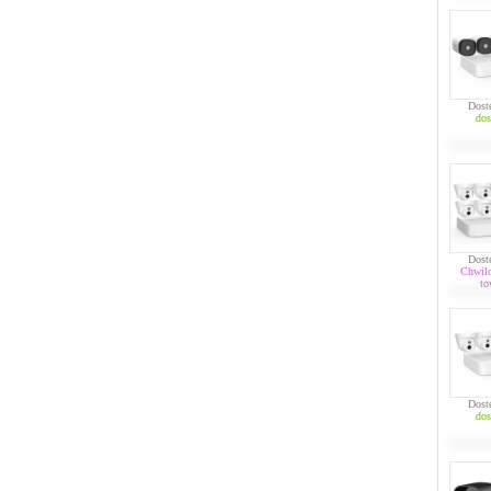
Dost
dos
Dost
Chwil
to
Dost
dos