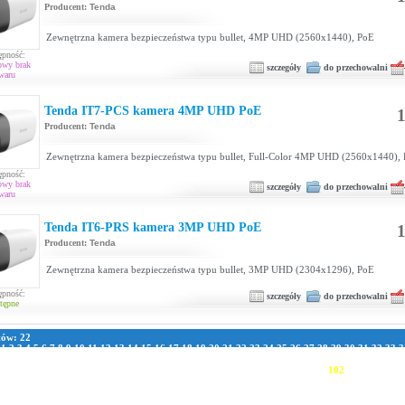
Producent:
Tenda
Zewnętrzna kamera bezpieczeństwa typu bullet, 4MP UHD (2560x1440), PoE
ępność:
owy brak
szczegóły
do przechowalni
waru
Tenda IT7-PCS kamera 4MP UHD PoE
1
Producent:
Tenda
Zewnętrzna kamera bezpieczeństwa typu bullet, Full-Color 4MP UHD (2560x1440),
ępność:
owy brak
szczegóły
do przechowalni
waru
Tenda IT6-PRS kamera 3MP UHD PoE
1
Producent:
Tenda
Zewnętrzna kamera bezpieczeństwa typu bullet, 3MP UHD (2304x1296), PoE
ępność:
szczegóły
do przechowalni
tępne
tów: 22
:
1
2
3
4
5
6
7
8
9
10
11
12
13
14
15
16
17
18
19
20
21
22
23
24
25
26
27
28
29
30
31
32
33
3
1
42
43
44
45
46
47
48
49
50
51
52
53
54
55
56
57
58
59
60
61
62
63
64
65
66
67
68
69
70
7
8
79
80
81
82
83
84
85
86
87
88
89
90
91
92
93
94
95
96
97
98
99
100
101
102
103
104
105
111
112
113
114
115
116
117
118
119
120
121
122
123
124
125
126
127
128
129
130
131
13
137
138
139
140
141
142
143
144
145
146
147
148
149
150
151
152
153
154
155
156
157
163
164
165
166
167
168
169
170
171
172
173
174
175
176
177
178
179
180
181
182
183