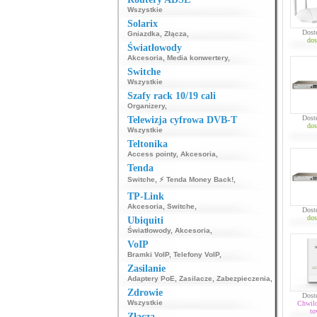
Wszystkie
Solarix
Dost
Gniazdka
,
Złącza
,
dos
Światłowody
Akcesoria
,
Media konwertery
,
Switche
Wszystkie
Szafy rack 10/19 cali
Organizery
,
Dost
Telewizja cyfrowa DVB-T
dos
Wszystkie
Teltonika
Access pointy
,
Akcesoria
,
Tenda
Switche
,
⚡ Tenda Money Back!
,
TP-Link
Akcesoria
,
Switche
,
Dost
dos
Ubiquiti
Światłowody
,
Akcesoria
,
VoIP
Bramki VoIP
,
Telefony VoIP
,
Zasilanie
Adaptery PoE
,
Zasilacze
,
Zabezpieczenia
,
Zdrowie
Dost
Wszystkie
Chwil
to
Złącza