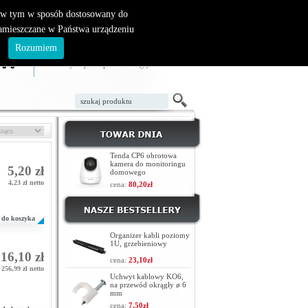
, w tym w sposób dostosowany do
zamieszczane w Państwa urządzeniu
ZAŁÓŻ KONTO
LOGOWANIE
.
Rozumiem
TWÓJ KOSZYK
W koszyku jest 0 produktów(y)
Tenda CP6 obrotowa
kamera do monitoringu
5,20 zł
domowego
4,23 zł netto
cena:
80,20zł
do koszyka
Organizer kabli poziomy
1U, grzebieniowy
16,10 zł
cena:
23,10zł
256,99 zł netto
Uchwyt kablowy KO6,
na przewód okrągły ø 6
mm
cena:
7,50zł