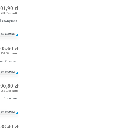
01,90 zł
570,65 zł netto
4 zewnętrzne
do koszyka
05,60 zł
898,86 zł netto
oraz 8 kamer
do koszyka
90,80 zł
561,63 zł netto
raz 4 kamery
do koszyka
38,40 zł