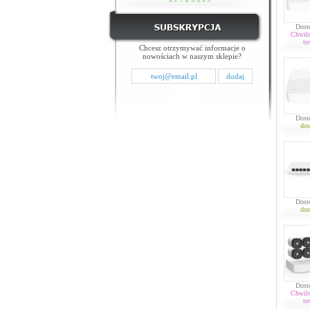
Dost
Chwil
to
Chcesz otrzymywać informacje o
nowościach w naszym sklepie?
Dost
dos
Dost
dos
Dost
Chwil
to