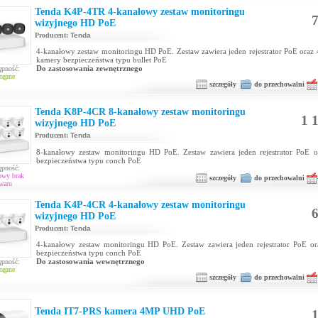
Tenda K4P-4TR 4-kanałowy zestaw monitoringu
7
wizyjnego HD PoE
Producent:
Tenda
4-kanałowy zestaw monitoringu HD PoE. Zestaw zawiera jeden rejestrator PoE oraz 
kamery bezpieczeństwa typu bullet PoE
Do zastosowania zewnętrznego
ępność:
tępne
szczegóły
do przechowalni
Tenda K8P-4CR 8-kanałowy zestaw monitoringu
1 1
wizyjnego HD PoE
Producent:
Tenda
8-kanałowy zestaw monitoringu HD PoE. Zestaw zawiera jeden rejestrator PoE 
bezpieczeństwa typu conch PoE
ępność:
owy brak
szczegóły
do przechowalni
waru
Tenda K4P-4CR 4-kanałowy zestaw monitoringu
6
wizyjnego HD PoE
Producent:
Tenda
4-kanałowy zestaw monitoringu HD PoE. Zestaw zawiera jeden rejestrator PoE o
bezpieczeństwa typu conch PoE
Do zastosowania wewnętrznego
ępność:
tępne
szczegóły
do przechowalni
Tenda IT7-PRS kamera 4MP UHD PoE
1