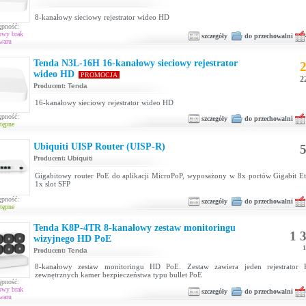
8-kanałowy sieciowy rejestrator wideo HD
ępność:
owy brak
szczegóły
do przechowalni
waru
Tenda N3L-16H 16-kanałowy sieciowy rejestrator
2
wideo HD
PROMOCJA
2
Producent:
Tenda
16-kanałowy sieciowy rejestrator wideo HD
ępność:
szczegóły
do przechowalni
tępne
Ubiquiti UISP Router (UISP-R)
5
Producent:
Ubiquiti
Gigabitowy router PoE do aplikacji MicroPoP, wyposażony w 8x portów Gigabit Et
1x slot SFP
ępność:
szczegóły
do przechowalni
tępne
Tenda K8P-4TR 8-kanałowy zestaw monitoringu
1 3
wizyjnego HD PoE
1
Producent:
Tenda
8-kanałowy zestaw monitoringu HD PoE. Zestaw zawiera jeden rejestrator
zewnętrznych kamer bezpieczeństwa typu bullet PoE
ępność:
owy brak
szczegóły
do przechowalni
waru